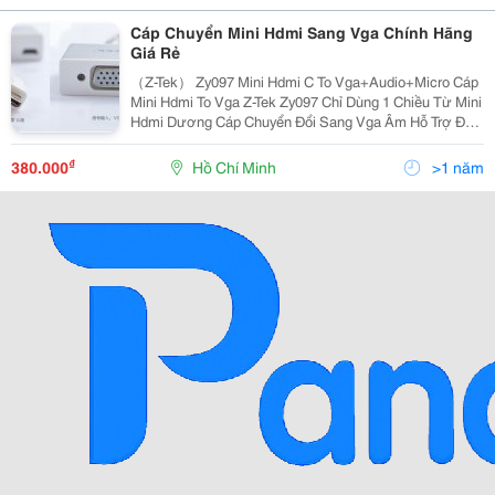
Cáp Chuyển Mini Hdmi Sang Vga Chính Hãng
Giá Rẻ
（Z-Tek） Zy097 Mini Hdmi C To Vga+Audio+Micro Cáp
Mini Hdmi To Vga Z-Tek Zy097 Chỉ Dùng 1 Chiều Từ Mini
Hdmi Dương Cáp Chuyển Đổi Sang Vga Âm Hỗ Trợ Đến
Độ Phân Giải 1080P - Chuyển Đổi Tín Hiệu Kỹ Thuật Số
Sang Các Tín Hiệu Analog Cắm
₫
380.000
Hồ Chí Minh
>1 năm