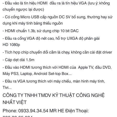
- Đầu vào là tín hiệu HDMI đầu ra là tín hiệu VGA (lưu ý: không
chuyển ngược lại được)
- Có cổng Micro USB cấp nguồn DC 5V bổ sung, thường hay sử
dụng khi máy tính bảng thiếu nguồn
- HDMI chuẩn 1.3b, sử dụng chip 10 bit DAC
- Đầu ra cổng VGA độ nét cao, hỗ trợ UXGA độ phân giải
HD 1080p
- Tích hợp chíp chuyển đổi cắm là chạy, không cần cài đặt driver
- Cáp dẹt dài 1.5m
- Đầu vào HDMI tương thích với HDMI của Apple TV, đầu DVD,
Máy PS3, Laptop, Android Set-top Box...
- Đầu ra VGA tương thích với máy chiếu, màn hình máy tính,
Tivi...
CÔNG TY TNHH TMDV KỸ THUẬT CÔNG NGHỆ
NHẤT VIỆT
Phone: 0933.94.34.54 MR HE Điện Thoại: