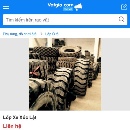
Phụ tùng, đồ chơi ôtô
Lốp Ô tô
Lốp Xe Xúc Lật
Liên hệ