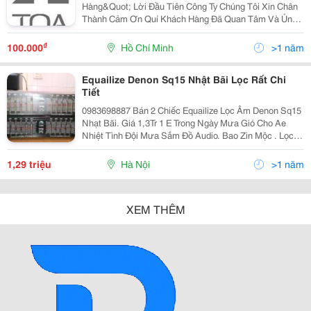
Hàng&Quot; Lời Đầu Tiên Công Ty Chúng Tôi Xin Chân
Thành Cảm Ơn Quí Khách Hàng Đã Quan Tâm Và Ủng
Hộ Các Sản Phẩm Mặt Hàng Viễn Thông Của Công Ty
Chúng Tôi. Để Khẳng Định Luôn Là Đại Lý Hàng Đầu Tại
₫
100.000
Hồ Chí Minh
>1 năm
Hcm Cung Cấp
Equailize Denon Sq15 Nhật Bãi Lọc Rất Chi
Tiết
0983698887 Bán 2 Chiếc Equailize Lọc Âm Denon Sq15
Nhạt Bãi. Giá 1,3Tr 1 E Trong Ngày Mưa Gió Cho Ae
Nhiệt Tình Đội Mưa Sắm Đồ Audio. Bao Zin Mộc . Lọc
Tiếng Hay. Đt 0983698887 Ae Qua Alo E Về Tiếp. Số 67
Ngõ 225 Nguyễn Đức Cản
1,29 triệu
Hà Nội
>1 năm
XEM THÊM