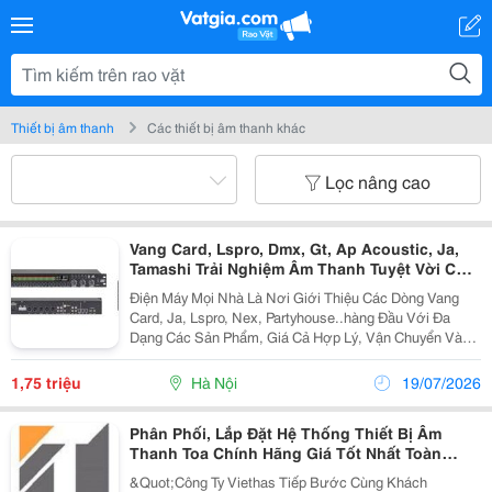
Thiết bị âm thanh
Các thiết bị âm thanh khác
Lọc nâng cao
Vang Card, Lspro, Dmx, Gt, Ap Acoustic, Ja,
Tamashi Trải Nghiệm Âm Thanh Tuyệt Vời Cho
Gia Đình Bạn
Điện Máy Mọi Nhà Là Nơi Giới Thiệu Các Dòng Vang
Card, Ja, Lspro, Nex, Partyhouse..hàng Đầu Với Đa
Dạng Các Sản Phẩm, Giá Cả Hợp Lý, Vận Chuyển Và
Lắp Đặt Nhanh Chóng Mang Đến Cho Khách Hàng Sự
Tiên Lợi Nhất. Vang Cơ Lai Số Card Kt-9600 Pro ...
1,75 triệu
Hà Nội
19/07/2026
Phân Phối, Lắp Đặt Hệ Thống Thiết Bị Âm
Thanh Toa Chính Hãng Giá Tốt Nhất Toàn
Quốc
&Quot;Công Ty Viethas Tiếp Bước Cùng Khách