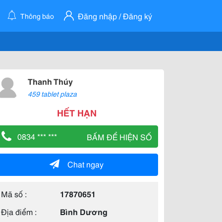
Đăng nhập / Đăng ký
Thông báo
Thanh Thúy
459 tablet plaza
HẾT HẠN
0834 *** ***
BẤM ĐỂ HIỆN SỐ
Chat ngay
Mã số :
17870651
Địa điểm :
Bình Dương