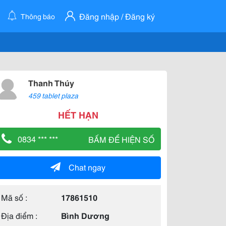
Đăng nhập / Đăng ký
Thông báo
Thanh Thúy
459 tablet plaza
HẾT HẠN
0834 *** ***
BẤM ĐỂ HIỆN SỐ
Chat ngay
Mã số :
17861510
Địa điểm :
Bình Dương