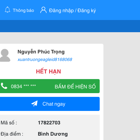
Đăng nhập / Đăng ký
Thông báo
Nguyễn Phúc Trọng
xuantruongeagleid8168068
HẾT HẠN
0834 *** ***
BẤM ĐỂ HIỆN SỐ
Chat ngay
Mã số :
17822703
Địa điểm :
Bình Dương