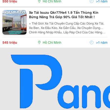
550 triệu
Hồ Chí Minh
>1 năm
Xe Tải Isuzu Qkr77He4 1.9 Tấn Thùng Kín
Bửng Nâng Trả Góp 90% Giá Tốt Nhất !
+ Thế Giới Xe Tải Chuyên Cung Cấp Các Dòng Xe Tải,
Xe Ben, Xe Đầu Kéo, Xe Gắn Cẩu, Xe Chuyên Dụng...
Chính Hãng Nhập Khẩu, Lắp Ráp Ckd Của Các Hãng
Thương Hiệu Isuzu, Hino, Fuso, Hyundai, Daewoo,
Teraco... Cam Kết Hỗ Trợ Trả Góp Lên Đến 90% Giá Trị X
545 triệu
Hồ Chí Minh
>1 năm