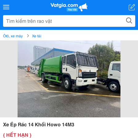
Ôtô, xe máy
Xe tải
Xe Ép Rác 14 Khối Howo 14M3
( HẾT HẠN )