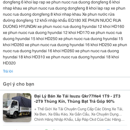
dongfeng 6 khoi lap rap xe phun nuoc rua duong dongfeng 6 khoi
nhap khau xe phun nuoc rua duong dongfeng 8 khoi lap rap xe phun
nuoc rua duong dongfeng 8 khoi nhap khau Xe phun nước rửa
đường dongfeng 12 khối nhập khẩu EQ180 XE PHUN NUOC RUA
DUONG HYUNDAI xe phun nuoc rua duong hyundai 12 khoi HD160
xe phun nuoc rua duong hyundai 12 khoi HD170 xe phun nuoc rua
duong hyundai 15 khoi HD250 xe phun nuoc rua duong hyundai 15
khoi HD260 xe phun nuoc rua duong hyundai 16 khoi HD250 xe phun
nuoc rua duong hyundai 16 khoi HD260 xe phun nuoc rua duong
hyundai 18 khoi HD310 xe phun nuoc rua duong hyundai 18 khoi
HD320
Trả lời
Gợi ý cho bạn
Đại Lý Bán Xe Tải Isuzu Qkr77He4 1T9 - 2T3
-2T9 Thùng Kín, Thùng Bạt Trả Góp 90%
+ Thế Giới Xe Tải Chuyên Cung Cấp Các Dòng Xe Tải,
Xe Ben, Xe Đầu Kéo, Xe Gắn Cẩu, Xe Chuyên Dụng...
Chính Hãng Nhập Khẩu, Lắp Ráp Ckd Của Các Hãng
Thương Hiệu Isuzu, Hino, Fuso, Hyundai, Daewoo,
Teraco... Cam Kết Hỗ Trợ Trả Góp Lên Đến 90% Giá Trị X