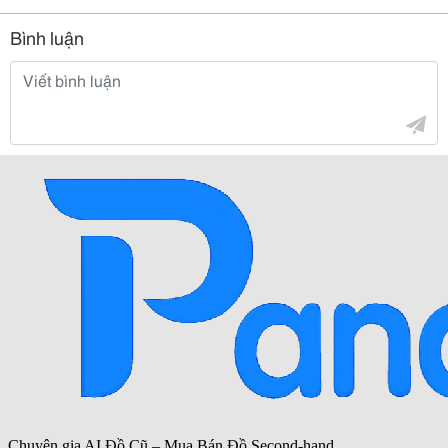
Bình luận