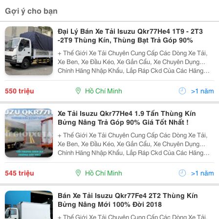
Gợi ý cho bạn
Đại Lý Bán Xe Tải Isuzu Qkr77He4 1T9 - 2T3
-2T9 Thùng Kín, Thùng Bạt Trả Góp 90%
+ Thế Giới Xe Tải Chuyên Cung Cấp Các Dòng Xe Tải,
Xe Ben, Xe Đầu Kéo, Xe Gắn Cẩu, Xe Chuyên Dụng...
Chính Hãng Nhập Khẩu, Lắp Ráp Ckd Của Các Hãng
Thương Hiệu Isuzu, Hino, Fuso, Hyundai, Daewoo,
Teraco... Cam Kết Hỗ Trợ Trả Góp Lên Đến 90% Giá Trị X
550 triệu
Hồ Chí Minh
>1 năm
Xe Tải Isuzu Qkr77He4 1.9 Tấn Thùng Kín
Bửng Nâng Trả Góp 90% Giá Tốt Nhất !
+ Thế Giới Xe Tải Chuyên Cung Cấp Các Dòng Xe Tải,
Xe Ben, Xe Đầu Kéo, Xe Gắn Cẩu, Xe Chuyên Dụng...
Chính Hãng Nhập Khẩu, Lắp Ráp Ckd Của Các Hãng
Thương Hiệu Isuzu, Hino, Fuso, Hyundai, Daewoo,
Teraco... Cam Kết Hỗ Trợ Trả Góp Lên Đến 90% Giá Trị X
545 triệu
Hồ Chí Minh
>1 năm
Bán Xe Tải Isuzu Qkr77Fe4 2T2 Thùng Kín
Bửng Nâng Mới 100% Đời 2018
+ Thế Giới Xe Tải Chuyên Cung Cấp Các Dòng Xe Tải,