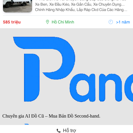
Xe Ben, Xe Đầu Kéo, Xe Gắn Cẩu, Xe Chuyên Dụng...
Chính Hãng Nhập Khẩu, Lắp Ráp Ckd Của Các Hãng
Thương Hiệu Isuzu, Hino, Fuso, Hyundai, Daewoo,
Teraco... Cam Kết Hỗ Trợ Trả Góp Lên Đến 90% Giá Trị X
585 triệu
Hồ Chí Minh
>1 năm
Hỗ trợ