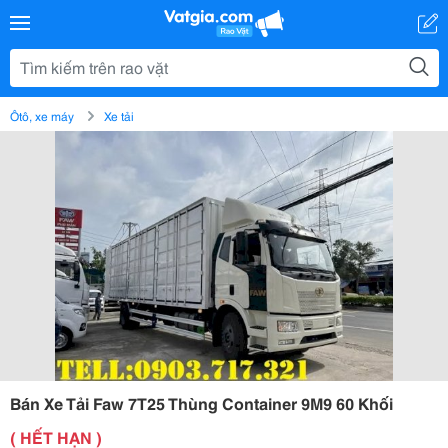
Ôtô, xe máy
Xe tải
Bán Xe Tải Faw 7T25 Thùng Container 9M9 60 Khối
( HẾT HẠN )