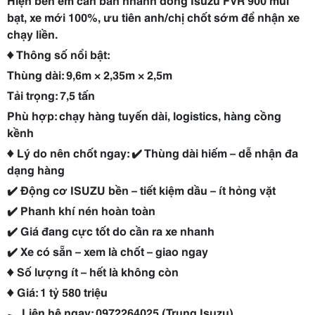
bạt, xe mới 100%, ưu tiên anh/chị chốt sớm để nhận xe
chạy liền.
♦ Thông số nổi bật:
Thùng dài: 9,6m × 2,35m × 2,5m
Tải trọng: 7,5 tấn
Phù hợp: chạy hàng tuyến dài, logistics, hàng cồng
kềnh
♦ Lý do nên chốt ngay: ✔️ Thùng dài hiếm – dễ nhận đa
dạng hàng
✔️ Động cơ ISUZU bền – tiết kiệm dầu – ít hỏng vặt
✔️ Phanh khí nén hoàn toàn
✔️ Giá đang cực tốt do cần ra xe nhanh
✔️ Xe có sẵn – xem là chốt – giao ngay
♦ Số lượng ít – hết là không còn
♦ Giá: 1 tỷ 580 triệu
► Liên hệ ngay: 0972264025 (Trung Isuzu)