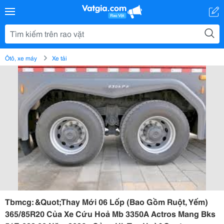
Ôtô, xe máy
Xe tải
Tbmcg: &Quot;Thay Mới 06 Lốp (Bao Gồm Ruột, Yếm)
365/85R20 Của Xe Cứu Hoả Mb 3350A Actros Mang Bks