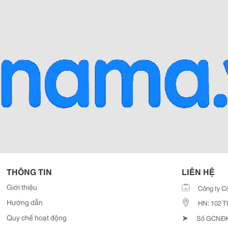
THÔNG TIN
LIÊN HỆ
Giới thiệu
Công ty C
Hướng dẫn
HN: 102 T
➤
Quy chế hoạt động
Số GCNĐKD