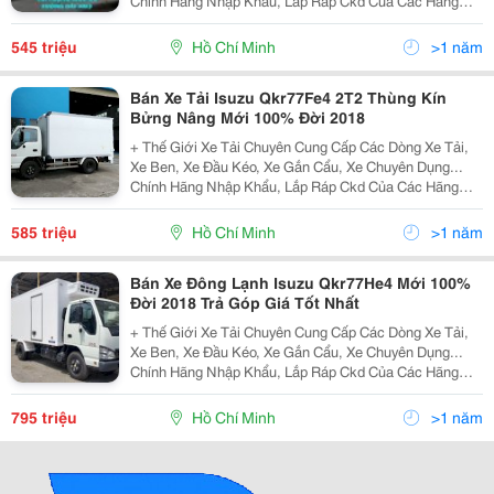
Chính Hãng Nhập Khẩu, Lắp Ráp Ckd Của Các Hãng
Thương Hiệu Isuzu, Hino, Fuso, Hyundai, Daewoo,
Teraco... Cam Kết Hỗ Trợ Trả Góp Lên Đến 90% Giá Trị X
545 triệu
Hồ Chí Minh
>1 năm
Bán Xe Tải Isuzu Qkr77Fe4 2T2 Thùng Kín
Bửng Nâng Mới 100% Đời 2018
+ Thế Giới Xe Tải Chuyên Cung Cấp Các Dòng Xe Tải,
Xe Ben, Xe Đầu Kéo, Xe Gắn Cẩu, Xe Chuyên Dụng...
Chính Hãng Nhập Khẩu, Lắp Ráp Ckd Của Các Hãng
Thương Hiệu Isuzu, Hino, Fuso, Hyundai, Daewoo,
Teraco... Cam Kết Hỗ Trợ Trả Góp Lên Đến 90% Giá Trị X
585 triệu
Hồ Chí Minh
>1 năm
Bán Xe Đông Lạnh Isuzu Qkr77He4 Mới 100%
Đời 2018 Trả Góp Giá Tốt Nhất
+ Thế Giới Xe Tải Chuyên Cung Cấp Các Dòng Xe Tải,
Xe Ben, Xe Đầu Kéo, Xe Gắn Cẩu, Xe Chuyên Dụng...
Chính Hãng Nhập Khẩu, Lắp Ráp Ckd Của Các Hãng
Thương Hiệu Isuzu, Hino, Fuso, Hyundai, Daewoo,
Teraco... Cam Kết Hỗ Trợ Trả Góp Lên Đến 90% Giá Trị X
795 triệu
Hồ Chí Minh
>1 năm