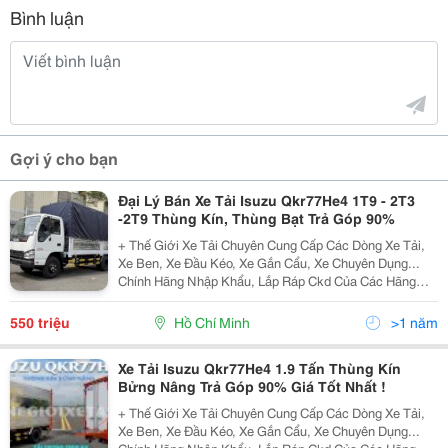
Bình luận
Gợi ý cho bạn
Đại Lý Bán Xe Tải Isuzu Qkr77He4 1T9 - 2T3
-2T9 Thùng Kín, Thùng Bạt Trả Góp 90%
+ Thế Giới Xe Tải Chuyên Cung Cấp Các Dòng Xe Tải,
Xe Ben, Xe Đầu Kéo, Xe Gắn Cẩu, Xe Chuyên Dụng...
Chính Hãng Nhập Khẩu, Lắp Ráp Ckd Của Các Hãng
Thương Hiệu Isuzu, Hino, Fuso, Hyundai, Daewoo,
Teraco... Cam Kết Hỗ Trợ Trả Góp Lên Đến 90% Giá Trị X
550 triệu
Hồ Chí Minh
>1 năm
Xe Tải Isuzu Qkr77He4 1.9 Tấn Thùng Kín
Bửng Nâng Trả Góp 90% Giá Tốt Nhất !
+ Thế Giới Xe Tải Chuyên Cung Cấp Các Dòng Xe Tải,
Xe Ben, Xe Đầu Kéo, Xe Gắn Cẩu, Xe Chuyên Dụng...