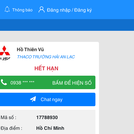
Đăng nhập / Đăng ký
Thông báo
Hồ Thiên Vũ
THACO TRƯỜNG HẢI AN LẠC
HẾT HẠN
0938 *** ***
BẤM ĐỂ HIỆN SỐ
Chat ngay
Mã số :
17788930
Địa điểm :
Hồ Chí Minh