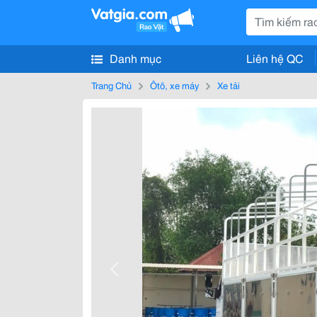
Danh mục
Liên hệ QC
Trang Chủ
Ôtô, xe máy
Xe tải