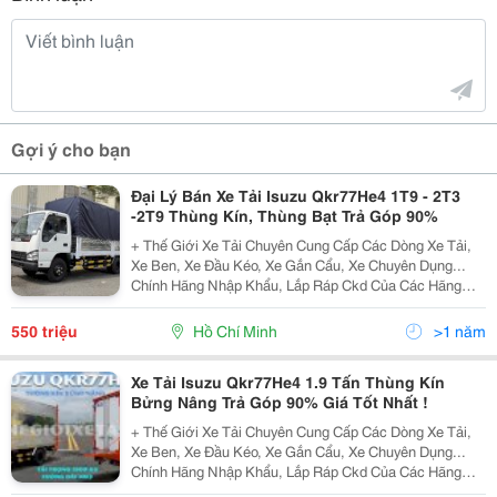
Gợi ý cho bạn
Đại Lý Bán Xe Tải Isuzu Qkr77He4 1T9 - 2T3
-2T9 Thùng Kín, Thùng Bạt Trả Góp 90%
+ Thế Giới Xe Tải Chuyên Cung Cấp Các Dòng Xe Tải,
Xe Ben, Xe Đầu Kéo, Xe Gắn Cẩu, Xe Chuyên Dụng...
Chính Hãng Nhập Khẩu, Lắp Ráp Ckd Của Các Hãng
Thương Hiệu Isuzu, Hino, Fuso, Hyundai, Daewoo,
Teraco... Cam Kết Hỗ Trợ Trả Góp Lên Đến 90% Giá Trị X
550 triệu
Hồ Chí Minh
>1 năm
Xe Tải Isuzu Qkr77He4 1.9 Tấn Thùng Kín
Bửng Nâng Trả Góp 90% Giá Tốt Nhất !
+ Thế Giới Xe Tải Chuyên Cung Cấp Các Dòng Xe Tải,
Xe Ben, Xe Đầu Kéo, Xe Gắn Cẩu, Xe Chuyên Dụng...
Chính Hãng Nhập Khẩu, Lắp Ráp Ckd Của Các Hãng
Thương Hiệu Isuzu, Hino, Fuso, Hyundai, Daewoo,