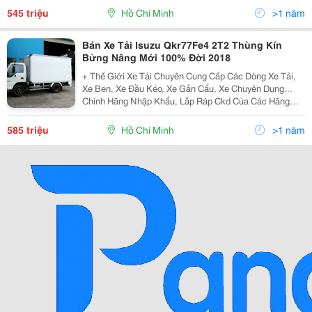
Teraco... Cam Kết Hỗ Trợ Trả Góp Lên Đến 90% Giá Trị X
545 triệu
Hồ Chí Minh
>1 năm
Bán Xe Tải Isuzu Qkr77Fe4 2T2 Thùng Kín
Bửng Nâng Mới 100% Đời 2018
+ Thế Giới Xe Tải Chuyên Cung Cấp Các Dòng Xe Tải,
Xe Ben, Xe Đầu Kéo, Xe Gắn Cẩu, Xe Chuyên Dụng...
Chính Hãng Nhập Khẩu, Lắp Ráp Ckd Của Các Hãng
Thương Hiệu Isuzu, Hino, Fuso, Hyundai, Daewoo,
Teraco... Cam Kết Hỗ Trợ Trả Góp Lên Đến 90% Giá Trị X
585 triệu
Hồ Chí Minh
>1 năm