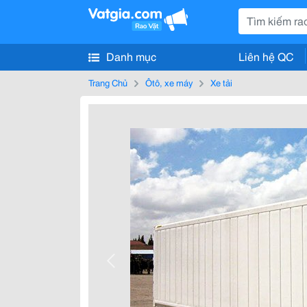
Danh mục
Liên hệ QC
Trang Chủ
Ôtô, xe máy
Xe tải