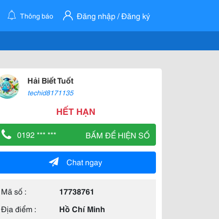
Đăng nhập / Đăng ký
Thông báo
Hải Biết Tuốt
techid8171135
HẾT HẠN
0192 *** ***
BẤM ĐỂ HIỆN SỐ
Chat ngay
Mã số :
17738761
Địa điểm :
Hồ Chí Minh