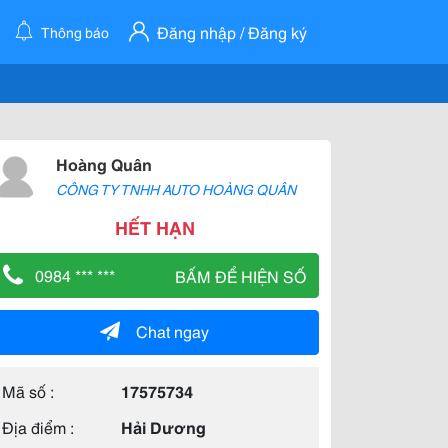
Đăng nhập / Đăng ký
Thông báo
Hoàng Quân
CÔNG TY TNHH AUTO HOÀNG QUÂN
HẾT HẠN
0984 *** ***
BẤM ĐỂ HIỆN SỐ
Chat ngay
Mã số :
17575734
Địa điểm :
Hải Dương