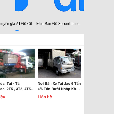
ai Tải - Tải
Nơi Bán Xe Tải Jac 6 Tấn
ai 2T5 , 3T5, 4T5 -
4/6 Tấn Rưỡi Nhập Khẩu
dai Hd65- Hd72 Mới
Giá Rẻ Ở Miền Nam
iệu
Liên hệ
 2013