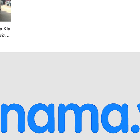
ia
rường