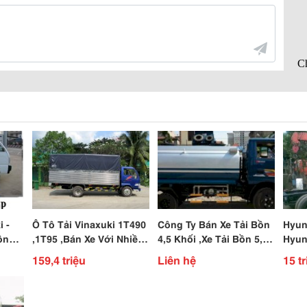
 -
Ô Tô Tải Vinaxuki 1T490
Công Ty Bán Xe Tải Bồn
Hyund
Đồng
,1T95 ,Bán Xe Với Nhiều
4,5 Khối ,Xe Tải Bồn 5,5
Hyund
e Tải
Chương Trình Khuyễn
Khối , 8,5 Khối , 14 Khối
Hyun
159,4 triệu
Liên hệ
15 tr
Mãi Hấp Dẫn
Giá Bán Tốt Nhất
Nhất