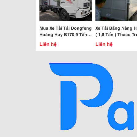
Mua Xe Tải Tải Dongfeng
Xe Tải Bẩng Nâng Hạ K
Hoàng Huy B170 9 Tấn –
( 1,8 Tấn ) Thaco T
Giá Xe Tải Dongfeng
Hải Hưng Yên
Liên hệ
Liên hệ
Hoàng Huy 9T