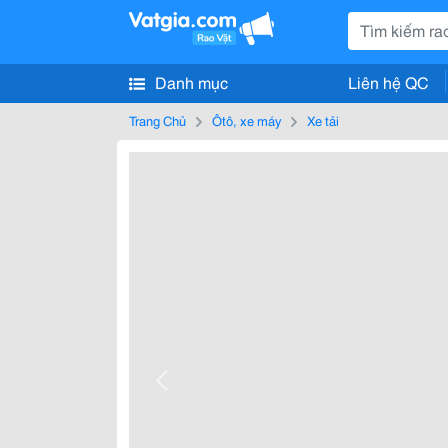
Danh mục
Liên hệ QC
Trang Chủ
Ôtô, xe máy
Xe tải