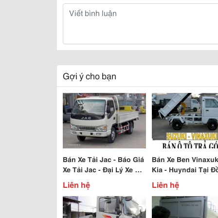
Gợi ý cho bạn
Bán Xe Tải Jac - Báo Giá
Bán Xe Ben Vinaxuki
Xe Tải Jac - Đại Lý Xe Tải
Kia - Huyndai Tại 
Jac Miền Nam - Jac Tải -
Nai - Bán Trả Góp X
Liên hệ
Liên hệ
Tải Ben - Tải Cẩu - Tải
Tại Đồng Nai .
Bồn ....