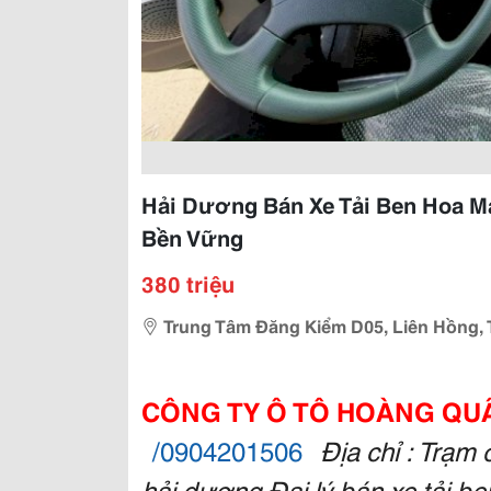
Hải Dương Bán Xe Tải Ben Hoa Ma
Bền Vững
380 triệu
Trung Tâm Đăng Kiểm D05, Liên Hồng,
CÔNG TY Ô TÔ HOÀNG QU
/0904201506
Địa chỉ : Trạm
hải dương Đại lý bán xe tải be