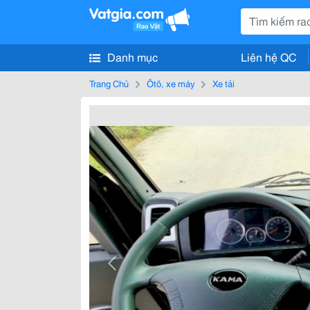
Danh mục
Liên hệ QC
Trang Chủ
Ôtô, xe máy
Xe tải