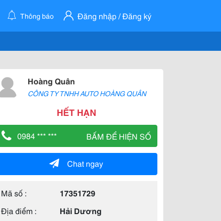
Đăng nhập / Đăng ký
Thông báo
Hoàng Quân
CÔNG TY TNHH AUTO HOÀNG QUÂN
HẾT HẠN
0984 *** ***
BẤM ĐỂ HIỆN SỐ
Chat ngay
Mã số :
17351729
Địa điểm :
Hải Dương