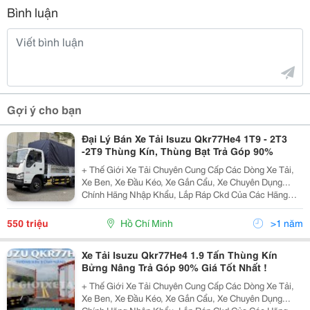
Bình luận
Gợi ý cho bạn
Đại Lý Bán Xe Tải Isuzu Qkr77He4 1T9 - 2T3
-2T9 Thùng Kín, Thùng Bạt Trả Góp 90%
+ Thế Giới Xe Tải Chuyên Cung Cấp Các Dòng Xe Tải,
Xe Ben, Xe Đầu Kéo, Xe Gắn Cẩu, Xe Chuyên Dụng...
Chính Hãng Nhập Khẩu, Lắp Ráp Ckd Của Các Hãng
Thương Hiệu Isuzu, Hino, Fuso, Hyundai, Daewoo,
Teraco... Cam Kết Hỗ Trợ Trả Góp Lên Đến 90% Giá Trị X
550 triệu
Hồ Chí Minh
>1 năm
Xe Tải Isuzu Qkr77He4 1.9 Tấn Thùng Kín
Bửng Nâng Trả Góp 90% Giá Tốt Nhất !
+ Thế Giới Xe Tải Chuyên Cung Cấp Các Dòng Xe Tải,
Xe Ben, Xe Đầu Kéo, Xe Gắn Cẩu, Xe Chuyên Dụng...