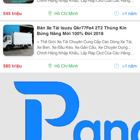
Chính Hãng Nhập Khẩu, Lắp Ráp Ckd Của Các Hãng
Thương Hiệu Isuzu, Hino, Fuso, Hyundai, Daewoo,
Teraco... Cam Kết Hỗ Trợ Trả Góp Lên Đến 90% Giá Trị X
545 triệu
Hồ Chí Minh
>1 năm
Bán Xe Tải Isuzu Qkr77Fe4 2T2 Thùng Kín
Bửng Nâng Mới 100% Đời 2018
+ Thế Giới Xe Tải Chuyên Cung Cấp Các Dòng Xe Tải,
Xe Ben, Xe Đầu Kéo, Xe Gắn Cẩu, Xe Chuyên Dụng...
Chính Hãng Nhập Khẩu, Lắp Ráp Ckd Của Các Hãng
Thương Hiệu Isuzu, Hino, Fuso, Hyundai, Daewoo,
Teraco... Cam Kết Hỗ Trợ Trả Góp Lên Đến 90% Giá Trị X
585 triệu
Hồ Chí Minh
>1 năm