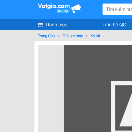
Danh mục
Liên hệ QC
Trang Chủ
Ôtô, xe máy
Xe tải