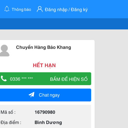
Đăng nhập / Đăng ký
Thông báo
Chuyển Hàng Bảo Khang
HẾT HẠN
0336 *** ***
BẤM ĐỂ HIỆN SỐ
Chat ngay
Mã số :
16790980
Địa điểm :
Bình Dương