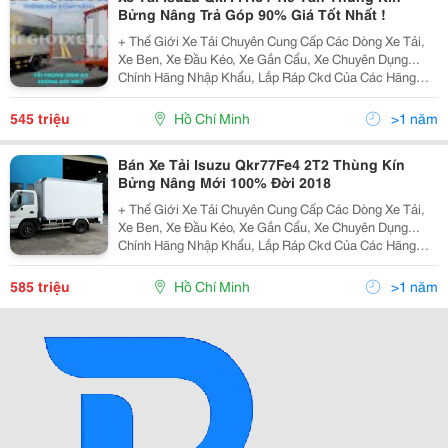
Bửng Nâng Trả Góp 90% Giá Tốt Nhất !
+ Thế Giới Xe Tải Chuyên Cung Cấp Các Dòng Xe Tải,
Xe Ben, Xe Đầu Kéo, Xe Gắn Cẩu, Xe Chuyên Dụng...
Chính Hãng Nhập Khẩu, Lắp Ráp Ckd Của Các Hãng
Thương Hiệu Isuzu, Hino, Fuso, Hyundai, Daewoo,
Teraco... Cam Kết Hỗ Trợ Trả Góp Lên Đến 90% Giá Trị X
545 triệu
Hồ Chí Minh
>1 năm
Bán Xe Tải Isuzu Qkr77Fe4 2T2 Thùng Kín
Bửng Nâng Mới 100% Đời 2018
+ Thế Giới Xe Tải Chuyên Cung Cấp Các Dòng Xe Tải,
Xe Ben, Xe Đầu Kéo, Xe Gắn Cẩu, Xe Chuyên Dụng...
Chính Hãng Nhập Khẩu, Lắp Ráp Ckd Của Các Hãng
Thương Hiệu Isuzu, Hino, Fuso, Hyundai, Daewoo,
Teraco... Cam Kết Hỗ Trợ Trả Góp Lên Đến 90% Giá Trị X
585 triệu
Hồ Chí Minh
>1 năm