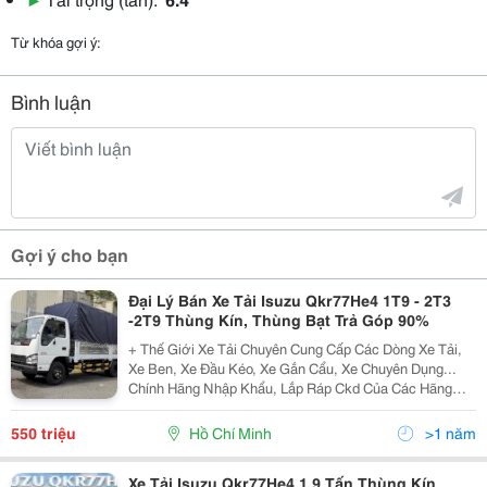
Từ khóa gợi ý:
Bình luận
Gợi ý cho bạn
Đại Lý Bán Xe Tải Isuzu Qkr77He4 1T9 - 2T3
-2T9 Thùng Kín, Thùng Bạt Trả Góp 90%
+ Thế Giới Xe Tải Chuyên Cung Cấp Các Dòng Xe Tải,
Xe Ben, Xe Đầu Kéo, Xe Gắn Cẩu, Xe Chuyên Dụng...
Chính Hãng Nhập Khẩu, Lắp Ráp Ckd Của Các Hãng
Thương Hiệu Isuzu, Hino, Fuso, Hyundai, Daewoo,
Teraco... Cam Kết Hỗ Trợ Trả Góp Lên Đến 90% Giá Trị X
550 triệu
Hồ Chí Minh
>1 năm
Xe Tải Isuzu Qkr77He4 1.9 Tấn Thùng Kín