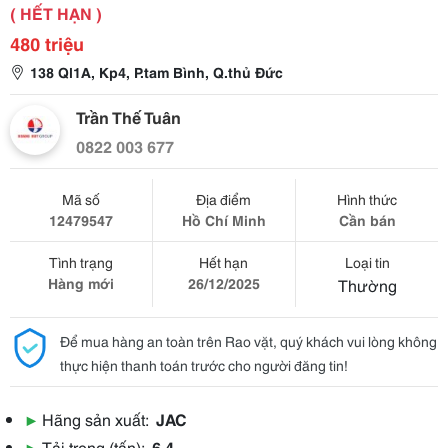
( HẾT HẠN )
480 triệu
138 Ql1A, Kp4, P.tam Bình, Q.thủ Đức
Trần Thế Tuân
0822 003 677
Mã số
Địa điểm
Hình thức
12479547
Hồ Chí Minh
Cần bán
Tình trạng
Hết hạn
Loại tin
Hàng mới
26/12/2025
Thường
Để mua hàng an toàn trên Rao vặt, quý khách vui lòng không
thực hiện thanh toán trước cho người đăng tin!
▶
Hãng sản xuất:
JAC
▶
Tải trọng (tấn):
6.4