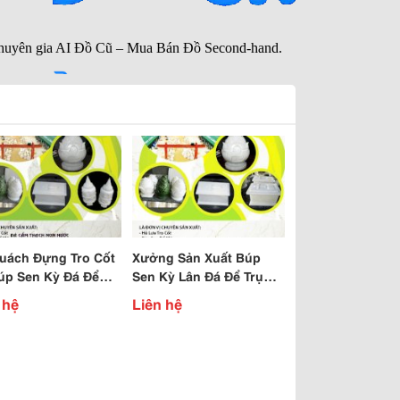
uách Đựng Tro Cốt
Xưởng Sản Xuất Búp
úp Sen Kỳ Đá Để
Sen Kỳ Lân Đá Để Trụ
Mộ Đá Giá Rẽ
Mộ Hủ Quách Đá Đựng
 hệ
Liên hệ
Tro Cốt Giá Rẽ Hcm