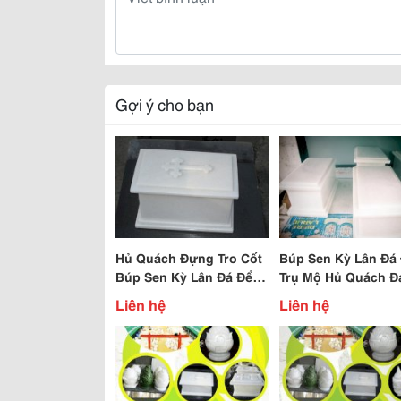
Gợi ý cho bạn
Hủ Quách Đựng Tro Cốt
Búp Sen Kỳ Lân Đá
Búp Sen Kỳ Lân Đá Để
Trụ Mộ Hủ Quách Đ
Trụ Mộ Giá Rẽ Hcm
Đựng Tro Cốt Giá R
Liên hệ
Liên hệ
Hcm