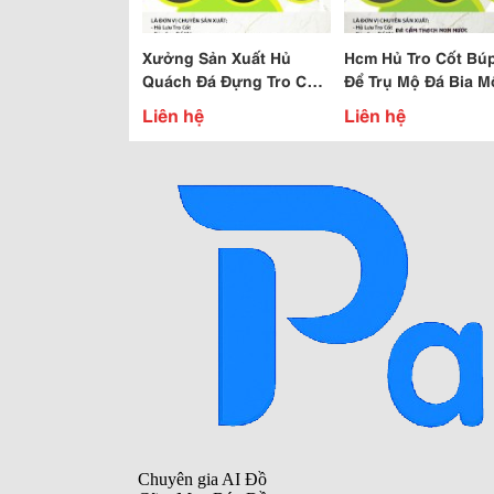
Xưởng Sản Xuất Hủ
Hcm Hủ Tro Cốt Bú
Quách Đá Đựng Tro Cốt
Để Trụ Mộ Đá Bia M
Búp Sen Kỳ Lân Đá Để
Giá Gốc
Liên hệ
Liên hệ
Trụ Mộ Giá Rẽ Hcm