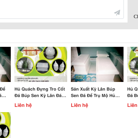
 Để
Hủ Quách Đựng Tro Cốt
Sản Xuất Kỳ Lân Búp
Hủ Q
á
Đá Búp Sen Kỳ Lân Đá
Sen Đá Để Trụ Mộ Hủ
Đá B
ẽ
Để Trụ Mộ Giá Rẽ
Quách Đựng Tro Cốt Đá
Trụ 
Liên hệ
Liên hệ
Liên
Giá Rẽ Hcm