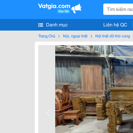
Danh mục
Liên hệ QC
Trang Chủ
Nội, ngoại thất
Nội thất đồ thờ cúng