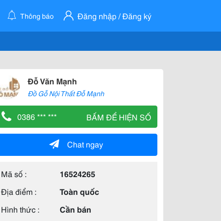
Đăng nhập / Đăng ký
Thông báo
Đỗ Văn Mạnh
Đồ Gỗ Nội Thất Đỗ Mạnh
0386 *** ***
BẤM ĐỂ HIỆN SỐ
Chat ngay
Mã số :
16524265
Địa điểm :
Toàn quốc
Hình thức :
Cần bán