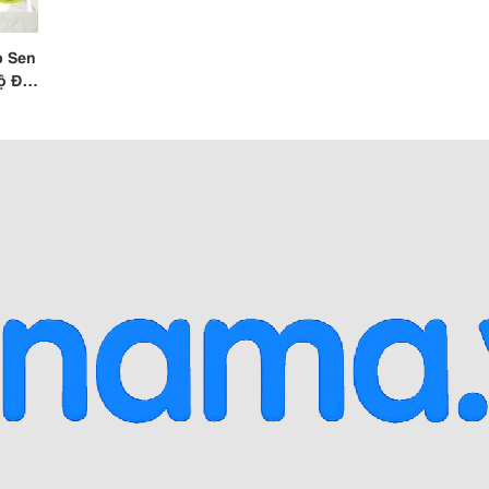
p Sen
ộ Đá