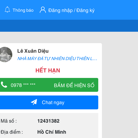
Đăng nhập / Đăng ký
Thông báo
Lê Xuân Diệu
N
HÀ MÁY ĐÁ TỰ NHIÊN DIỆU THIÊN LONG
HẾT HẠN
0978 *** ***
BẤM ĐỂ HIỆN SỐ
Chat ngay
Mã số :
12431382
Địa điểm :
Hồ Chí Minh