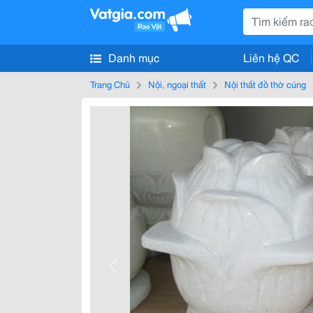
Danh mục
Liên hệ QC
Trang Chủ
Nội, ngoại thất
Nội thất đồ thờ cúng