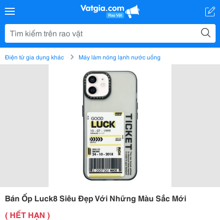
Điện tử gia dụng khác
Máy làm nóng lạnh nước uống
Bán Ốp Luck8 Siêu Đẹp Với Những Màu Sắc Mới
( HẾT HẠN )