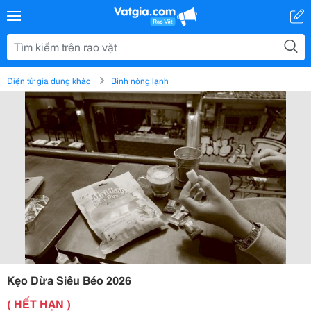
Điện tử gia dụng khác
Bình nóng lạnh
Kẹo Dừa Siêu Béo 2026
( HẾT HẠN )