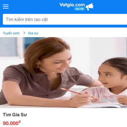
Tuyển sinh
Gia sư
Tìm Gia Sư
₫
90.000