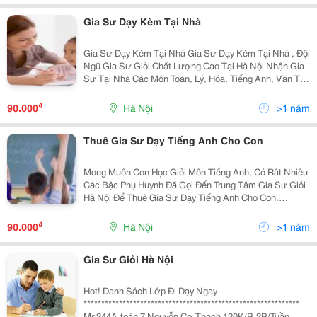
Gia Sư Dạy Kèm Tại Nhà
Gia Sư Dạy Kèm Tại Nhà Gia Sư Dạy Kèm Tại Nhà , Đội
Ngũ Gia Sư Giỏi Chất Lượng Cao Tại Hà Nội Nhận Gia
Sư Tại Nhà Các Môn Toán, Lý, Hóa, Tiếng Anh, Văn Từ
Lớp 1 Đến Lớp 12 Ở Khu Vực Hà Nội. Liên Hệ Tìm Gia
Sư Dạy Kèm Tại Nhà :0979.271.260(Cô Hà)
₫
90.000
Hà Nội
>1 năm
Thuê Gia Sư Dạy Tiếng Anh Cho Con
Mong Muốn Con Học Giỏi Môn Tiếng Anh, Có Rât Nhiều
Các Bậc Phụ Huynh Đã Gọi Đến Trung Tâm Gia Sư Giỏi
Hà Nội Để Thuê Gia Sư Dạy Tiếng Anh Cho Con.
&Ldquo; Cháu Học Tiếng Anh Cũng Khá, Nhưng Tôi
Vẫn Cần Thuê Gia Sư Tiếng Anh Để Dạy Cháu Giỏ
₫
90.000
Hà Nội
>1 năm
Gia Sư Giỏi Hà Nội
Hot! Danh Sách Lớp Đi Dạy Ngay
*************************************************************
Ms244A.toán 7 Nguyễn Cơ Thạch 120K/B,2B/Tuần.