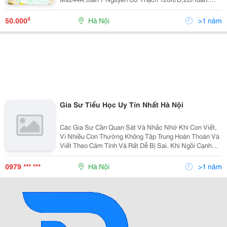
Ycsv Ms244B.văn7 Nguyễn Cơ Thạch 120K/B,2B/Tuần.
Ycsv Ms 243. Gia Sư Toán 12 , Tạ Quang Bửu, 130K/B
₫
50.000
Hà Nội
>1 năm
Gia Sư Tiểu Học Uy Tín Nhất Hà Nội
Các Gia Sư Cần Quan Sát Và Nhắc Nhở Khi Con Viết,
Vì Nhiều Con Thường Không Tập Trung Hoàn Thoàn Và
Viết Theo Cảm Tính Và Rất Dễ Bị Sai. Khi Ngồi Cạnh
Con Cũng Cần Nhẹ Nhàng Và Thoải Mát Nhất Có Thể.
Các Bạn Cũng Cho Bé Đọc, Đánh Vần Các Từ Trước
0979 *** ***
Hà Nội
>1 năm
Khi