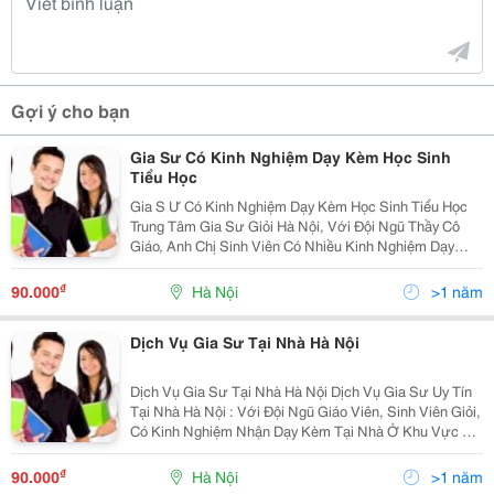
Gợi ý cho bạn
Gia Sư Có Kinh Nghiệm Dạy Kèm Học Sinh
Tiểu Học
Gia S Ư Có Kinh Nghiệm Dạy Kèm Học Sinh Tiểu Học
Trung Tâm Gia Sư Giỏi Hà Nội, Với Đội Ngũ Thầy Cô
Giáo, Anh Chị Sinh Viên Có Nhiều Kinh Nghiệm Dạy
Kèm Cho Học Sinh Tiểu Học Tại Nhà. Bằng Phương
Pháp Giảng Dạy Khoa Học, Lối Dẫn Giir Tươi Vui
₫
90.000
Hà Nội
>1 năm
Dịch Vụ Gia Sư Tại Nhà Hà Nội
Dịch Vụ Gia Sư Tại Nhà Hà Nội Dịch Vụ Gia Sư Uy Tín
Tại Nhà Hà Nội : Với Đội Ngũ Giáo Viên, Sinh Viên Giỏi,
Có Kinh Nghiệm Nhận Dạy Kèm Tại Nhà Ở Khu Vực Hà
Nội Các Môn Toán Lý Hóa Anh Văn Từ Lớp 1 Đến Lớp
12. Lh:0979.271.260(Cô Hà). Mong Mu
₫
90.000
Hà Nội
>1 năm