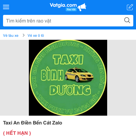
Vé tàu xe
Vé xe ô tô
Taxi An Điền Bến Cát Zalo
( HẾT HẠN )