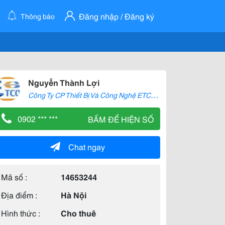
Đăng nhập / Đăng ký
Thông báo
Nguyễn Thành Lợi
C
ông Ty CP Thiết Bị Và Công Nghệ ETCO Việt Nam
0902 *** ***
BẤM ĐỂ HIỆN SỐ
Chat ngay
Mã số :
14653244
Địa điểm :
Hà Nội
Hình thức :
Cho thuê