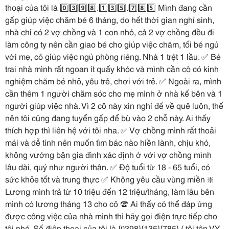
thoại của tôi là 0️⃣3️⃣9️⃣8️⃣.1️⃣3️⃣5️⃣.7️⃣8️⃣5️⃣ Mình đang cần
gấp giúp việc chăm bé 6 tháng, do hết thời gian nghỉ sinh,
nhà chỉ có 2 vợ chồng và 1 con nhỏ, cả 2 vợ chồng đều đi
làm công ty nên cần giao bé cho giúp việc chăm, tối bé ngủ
với mẹ, cô giúp việc ngủ phòng riêng. Nhà 1 trệt 1 lầu. ✅ Bé
trai nhà mình rất ngoan ít quấy khóc và mình cần cô có kinh
nghiệm chăm bé nhỏ, yêu trẻ, chơi với trẻ. ✅ Ngoài ra, mình
cần thêm 1 người chăm sóc cho mẹ mình ở nhà kế bên và 1
người giúp việc nhà. Vì 2 cô này xin nghỉ để về quê luôn, thế
nên tôi cũng đang tuyển gấp để bù vào 2 chỗ này. Ai thấy
thích hợp thì liên hệ với tôi nha. ✅ Vợ chồng mình rất thoải
mái và dễ tính nên muốn tìm bác nào hiền lành, chịu khó,
không vướng bận gia đình xác định ở với vợ chồng mình
lâu dài, quý như người thân. ✅ Độ tuổi từ 18 - 65 tuổi, có
sức khỏe tốt và trung thực ✅ Không yêu cầu vùng miền ❇️
Lương mình trả từ 10 triệu đến 12 triệu/tháng, làm lâu bên
mình có lương tháng 13 cho cô ☎️ Ai thấy có thể đáp ứng
được công việc của nhà mình thì hãy gọi điện trực tiếp cho
tôi nhé. Số điện thoại của tôi là {0̲398}{135}{785} ( tôi tên VY