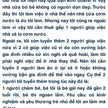
nhà cửa bỏ bê không có người dọn dẹp. Trước
đây thì tôi làm việc ở nhà thế nên nhà cửa cơm
nước là do tôi làm. Nhưng nay tôi cũng ra ngoài
làm vì vậy tôi cần thuê gấp 1 người giúp việc
nhà và lo cơm nước.
Ngoài ra, tôi còn tuyển thêm 2 người giúp việc
nữa vì 2 cô giúp việc cũ vì do còn vướng bận
gia đình nhiều cứ xin nghỉ về quê hoài, làm tôi
phải nghỉ việc để ở nhà thay thế. Nên tôi cần
tuyển 2 người làm ăn ở lại và ít hoặc không
vướng bận gia đình để thế vào ngay. Cụ thể 2
người tôi tuyển thêm trong lúc này đó là:
1 người chăm bé, bé tôi là bé gái nay đã gần 2
tuổi rồi, bé thì ngoan lắm. Yêu cầu: có kinh
nghiệm và yêu thương trẻ nhỏ để tôi an tâm mà
đi làm.