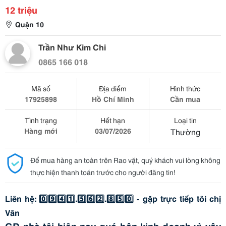
12 triệu
Quận 10
Trần Như Kim Chi
0865 166 018
Mã số
Địa điểm
Hình thức
17925898
Hồ Chí Minh
Cần mua
Tình trạng
Hết hạn
Loại tin
Hàng mới
03/07/2026
Thường
Để mua hàng an toàn trên Rao vặt, quý khách vui lòng không
thực hiện thanh toán trước cho người đăng tin!
Liên hệ: 0️⃣9️⃣4️⃣1️⃣.5️⃣6️⃣2️⃣.8️⃣5️⃣0️⃣ - gặp trực tiếp tôi chị
Vân
GĐ nhà tôi hiện nay quá bận kinh doanh vì vậy