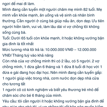
ngơi để mai đi làm.
Mình đang cần tuyển một người chăm mẹ mình 82 tuổi. Mẹ
mình vẫn khỏe mạnh, ăn uống và vệ sinh cá nhân bình
thường. Cần người ở cùng bà giúp nấu ăn, dọn dẹp. Ưu tiên
người hiền lành, vui vẻ, làm lâu dài vì vợ chồng tôi không
sống cùng bà.
Tuổi: Dưới 65 tuổi còn khỏe mạnh, ít hoặc không vướng bận
gia đình là tốt nhất
Mức lương nhà tôi trả là: 10.000.000 VNĐ – 12.000.000
VNĐ/ Tháng tuỳ vào khả năng
Còn nhà của vợ chồng mình thì có 2 lầu, có 5 người. 2 vợ
chồng mình, 1 đứa gần 6 tháng và 1 đứa 8 tuổi đi học với 1
đứa e gái đang học đại học. Nên mình đang cần tuyển gấp:
1 người giúp việc trong nhà, cơm nước dọn dẹp nhà cửa
cho tương tất
1 người cô có kinh nghiệm và biết yêu thương trẻ nhỏ để
chăm sóc cho bé 6 tháng của mình.
Yêu cầu: tôi cần người ít hoặc không vướng bận gia đình để
phụ giúp cho nhà tôi, vì vợ chồng tôi rất bận nên muốn kiếm