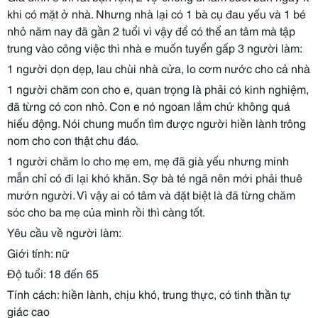
khi có mặt ở nhà. Nhưng nhà lại có 1 bà cụ đau yếu và 1 bé
nhỏ năm nay đã gần 2 tuổi vì vậy để có thể an tâm mà tập
trung vào công việc thì nhà e muốn tuyển gấp 3 người làm:
1 người dọn dẹp, lau chùi nhà cửa, lo cơm nước cho cả nhà
1 người chăm con cho e, quan trọng là phải có kinh nghiệm,
đã từng có con nhỏ. Con e nó ngoan lắm chứ không quá
hiếu động. Nói chung muốn tìm được người hiền lành trông
nom cho con thật chu đáo.
1 người chăm lo cho mẹ em, mẹ đã già yếu nhưng minh
mẫn chỉ có đi lại khó khăn. Sợ bà té ngã nên mới phải thuê
mướn người. Vì vậy ai có tâm và đặt biệt là đã từng chăm
sóc cho ba mẹ của mình rồi thì càng tốt.
Yêu cầu về người làm:
Giới tính: nữ
Độ tuổi: 18 đến 65
Tính cách: hiền lành, chịu khó, trung thực, có tinh thần tự
giác cao