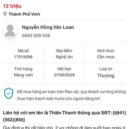
12 triệu
Thành Phố Vinh
Nguyễn Hồng Vân Loan
0865 009 048
Mã số
Địa điểm
Hình thức
17916098
Nghệ An
Cần mua
Tình trạng
Hết hạn
Loại tin
Hàng mới
07/06/2026
Thường
Để mua hàng an toàn trên Rao vặt, quý khách vui lòng không
thực hiện thanh toán trước cho người đăng tin!
Liên hệ với em tên là Thiên Thanh thông qua SĐT:
{0̲941}
{562}{850̲}
Gia đình e thì rất bận rộn, 2 vợ chồng đi làm suốt ban ngày ít