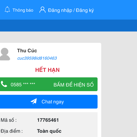
Đăng nhập / Đăng ký
Thông báo
Thu Cúc
cuc39598id8160463
HẾT HẠN
0585 *** ***
BẤM ĐỂ HIỆN SỐ
Chat ngay
Mã số :
17765461
Địa điểm :
Toàn quốc