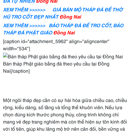
ĐÁ TỰ NHIÊN
Đồng Nai
XEM THÊM >>>>>> GIÁ BÁN MỘ THÁP ĐÁ ĐỂ THỜ
HŨ TRO CỐT ĐẸP NHẤT
Đồng Nai
XEM THÊM >>>>>> BẢO THÁP ĐÁ ĐỂ TRO CỐT, BẢO
THÁP ĐÁ PHẬT GIÁO
Đồng Nai
[caption id="attachment_5962" align="aligncenter"
width="534"]
Bán tháp Phật giáo bằng đá theo yêu cầu tại Đồng
Nai[/caption]
Một ngôi tháp đẹp cần có sự hài hòa giữa chiều cao, chiều
rộng, kiểu dáng, số tầng và tổng thể khuôn viên. Nếu lựa
chọn đúng kích thước phong thủy, công trình không chỉ
mang vẻ đẹp trang nghiêm mà còn thể hiện sự tôn kính đối
với tổ tiên, giúp khu lăng mộ trở nên cân đối, bền vững và