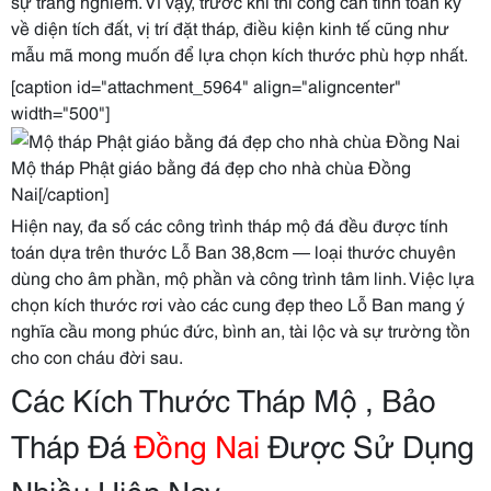
sự trang nghiêm. Vì vậy, trước khi thi công cần tính toán kỹ
về diện tích đất, vị trí đặt tháp, điều kiện kinh tế cũng như
mẫu mã mong muốn để lựa chọn kích thước phù hợp nhất.
[caption id="attachment_5964" align="aligncenter"
width="500"]
Mộ tháp Phật giáo bằng đá đẹp cho nhà chùa Đồng
Nai[/caption]
Hiện nay, đa số các công trình tháp mộ đá đều được tính
toán dựa trên thước Lỗ Ban 38,8cm — loại thước chuyên
dùng cho âm phần, mộ phần và công trình tâm linh. Việc lựa
chọn kích thước rơi vào các cung đẹp theo Lỗ Ban mang ý
nghĩa cầu mong phúc đức, bình an, tài lộc và sự trường tồn
cho con cháu đời sau.
Các Kích Thước Tháp Mộ , Bảo
Tháp Đá
Đồng Nai
Được Sử Dụng
Nhiều Hiện Nay