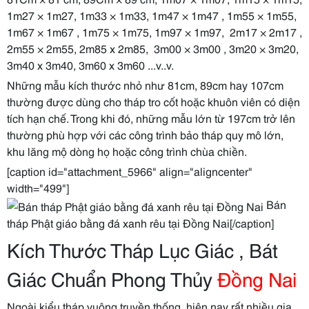
1m27 × 1m27, 1m33 × 1m33, 1m47 × 1m47 , 1m55 × 1m55,
1m67 × 1m67 , 1m75 × 1m75, 1m97 × 1m97, 2m17 × 2m17 ,
2m55 × 2m55, 2m85 x 2m85, 3m00 × 3m00 , 3m20 × 3m20,
3m40 x 3m40, 3m60 x 3m60 ...v..v.
Những mẫu kích thước nhỏ như 81cm, 89cm hay 107cm
thường được dùng cho tháp tro cốt hoặc khuôn viên có diện
tích hạn chế. Trong khi đó, những mẫu lớn từ 197cm trở lên
thường phù hợp với các công trình bảo tháp quy mô lớn,
khu lăng mộ dòng họ hoặc công trình chùa chiền.
[caption id="attachment_5966" align="aligncenter"
width="499"]
Bán
tháp Phật giáo bằng đá xanh rêu tại Đồng Nai[/caption]
Kích Thước Tháp Lục Giác , Bát
Giác Chuẩn Phong Thủy
Đồng Nai
Ngoài kiểu tháp vuông truyền thống, hiện nay rất nhiều gia