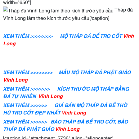
width="650"]
Tháp đá
Vĩnh Long làm theo kích thước yêu cầu[/caption]
XEM THÊM >>>>>>>> MỘ THÁP ĐÁ ĐỂ TRO CỐT
Vĩnh
Long
XEM THÊM >>>>>>>> MẪU MỘ THÁP ĐÁ PHẬT
GIÁO
Vĩnh Long
XEM THÊM >>>>>>> KÍCH THƯỚC MỘ THÁP BẰNG
ĐÁ TỰ NHIÊN
Vĩnh Long
XEM THÊM >>>>>> GIÁ BÁN MỘ THÁP ĐÁ ĐỂ THỜ
HŨ TRO CỐT ĐẸP NHẤT
Vĩnh Long
XEM THÊM >>>>>> BẢO THÁP ĐÁ ĐỂ TRO CỐT, BẢO
THÁP ĐÁ PHẬT GIÁO
Vĩnh Long
[caption id="attachment_5736" align="aligncenter"