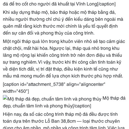
đá để tro cốt cho người đã khuất tại Vĩnh Long[/caption]
Khi xây dựng tháp mộ, bảo tháp hoặc mộ tháp bằng đá,
nhiều người thường chỉ chú ý đến kiểu dáng bên ngoài mà
quên mất rằng kích thước mới chính là yếu tố quyết định
đến sự cân đối và phong thủy của công trình.
Một ngôi tháp quá lớn trong khuôn viên nhỏ sẽ tạo cảm giác
chật chội, mất hài hòa. Ngược lại, tháp quá nhỏ trong khu
lăng mộ rộng lại khiến công trình trở nên đơn điệu và thiếu
sự trang nghiêm. Vì vậy, trước khi thi công cần tính toán kỹ
về diện tích đất, vị trí đặt tháp, điều kiện kinh tế cũng như
mẫu mã mong muốn để lựa chọn kích thước phù hợp nhất.
[caption id="attachment_5738" align="aligncenter"
width="450"]
Mộ tháp đá
đẹp, chuẩn tâm linh và phong thủy[/caption]
Hiện nay, đa số các công trình tháp mộ đá đều được tính
toán dựa trên thước Lỗ Ban 38,8cm — loại thước chuyên
dùng cho âm phần, mộ phần và công trình tâm linh. Việc lựa