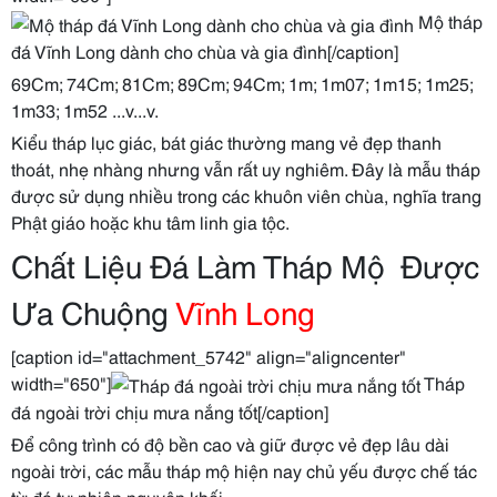
Mộ tháp
đá Vĩnh Long dành cho chùa và gia đình[/caption]
69Cm; 74Cm; 81Cm; 89Cm; 94Cm; 1m; 1m07; 1m15; 1m25;
1m33; 1m52 ...v...v.
Kiểu tháp lục giác, bát giác thường mang vẻ đẹp thanh
thoát, nhẹ nhàng nhưng vẫn rất uy nghiêm. Đây là mẫu tháp
được sử dụng nhiều trong các khuôn viên chùa, nghĩa trang
Phật giáo hoặc khu tâm linh gia tộc.
Chất Liệu Đá Làm Tháp Mộ Được
Ưa Chuộng
Vĩnh Long
[caption id="attachment_5742" align="aligncenter"
width="650"]
Tháp
đá ngoài trời chịu mưa nắng tốt[/caption]
Để công trình có độ bền cao và giữ được vẻ đẹp lâu dài
ngoài trời, các mẫu tháp mộ hiện nay chủ yếu được chế tác
từ đá tự nhiên nguyên khối.