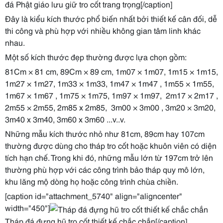
đá Phật giáo lưu giữ tro cốt trang trọng[/caption]
Đây là kiểu kích thước phổ biến nhất bởi thiết kế cân đối, dễ
thi công và phù hợp với nhiều không gian tâm linh khác
nhau.
Một số kích thước đẹp thường được lựa chọn gồm:
81Cm × 81 cm, 89Cm × 89 cm, 1m07 × 1m07, 1m15 × 1m15,
1m27 × 1m27, 1m33 × 1m33, 1m47 × 1m47 , 1m55 × 1m55,
1m67 × 1m67 , 1m75 × 1m75, 1m97 × 1m97, 2m17 × 2m17 ,
2m55 × 2m55, 2m85 x 2m85, 3m00 × 3m00 , 3m20 × 3m20,
3m40 x 3m40, 3m60 x 3m60 ...v..v.
Những mẫu kích thước nhỏ như 81cm, 89cm hay 107cm
thường được dùng cho tháp tro cốt hoặc khuôn viên có diện
tích hạn chế. Trong khi đó, những mẫu lớn từ 197cm trở lên
thường phù hợp với các công trình bảo tháp quy mô lớn,
khu lăng mộ dòng họ hoặc công trình chùa chiền.
[caption id="attachment_5740" align="aligncenter"
width="450"]
Tháp đá đựng hũ tro cốt thiết kế chắc chắn[/caption]