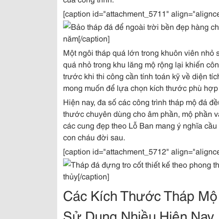
[caption id="attachment_5711" align="alignc
năm[/caption]
Một ngôi tháp quá lớn trong khuôn viên nhỏ s
quá nhỏ trong khu lăng mộ rộng lại khiến công
trước khi thi công cần tính toán kỹ về diện tíc
mong muốn để lựa chọn kích thước phù hợp 
Hiện nay, đa số các công trình tháp mộ đá đ
thước chuyên dùng cho âm phần, mộ phần và c
các cung đẹp theo Lỗ Ban mang ý nghĩa cầu m
con cháu đời sau.
[caption id="attachment_5712" align="alignc
thủy[/caption]
Các Kích Thước Tháp Mộ
Sử Dụng Nhiều Hiện Nay