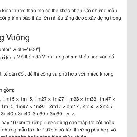
mà kích thước tháp mộ có thể khác nhau. Có những mẫu
 công trình bảo tháp lớn nhiều tầng được xây dựng trong
g Vuông
enter" width="600"]
Mộ tháp đá Vĩnh Long chạm khắc hoa văn cổ
ết kế cân đối, dễ thi công và phù hợp với nhiều không
n gồm:
, 1m15 × 1m15, 1m27 × 1m27, 1m33 × 1m33, 1m47 ×
× 1m75, 1m97 × 1m97, 2m17 × 2m17 , 2m55 × 2m55,
m40 x 3m40, 3m60 x 3m60 ...v..v.
hay 107cm thường được dùng cho tháp tro cốt hoặc
đó, những mẫu lớn từ 197cm trở lên thường phù hợp với
g mộ dòng họ hoặc công trình chùa chiền.