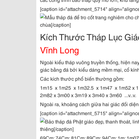
[caption id="attachment_5714" align="alignc
chùa[/caption]
Kích Thước Tháp Lục Giá
Vĩnh Long
Ngoài kiểu tháp vuông truyền thống, hiện nay
giác bằng đá bởi kiểu dáng mềm mại, cổ kính
Các kích thước phổ biến thường gồm:
1m15 x 1m25 x 1m32.5 x 1m47 x 1m52 x 1
2m82 x 3m00 x 3m19 x 3m40 x 3m60 ...v..v.
Ngoài ra, khoảng cách giữa hai giác đối diện
[caption id="attachment_5715" align="alignc
thiêng[/caption]
69Cm; 74Cm; 81Cm; 89Cm; 94Cm; 1m; 1m07; 1