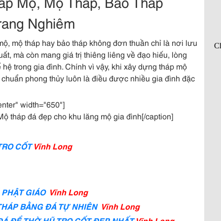
áp Mộ, Mộ Tháp, Bảo Tháp
rang Nghiêm
 mộ, mộ tháp hay bảo tháp không đơn thuần chỉ là nơi lưu
ất, mà còn mang giá trị thiêng liêng về đạo hiếu, lòng
ế hệ trong gia đình. Chính vì vậy, khi xây dựng tháp mộ
c chuẩn phong thủy luôn là điều được nhiều gia đình đặc
enter" width="650"]
ộ tháp đá đẹp cho khu lăng mộ gia đình[/caption]
TRO CỐT
Vĩnh Long
Á PHẬT
GIÁO
Vĩnh Long
THÁP BẰNG ĐÁ TỰ NHIÊN
Vĩnh Long
ĐÁ ĐỂ THỜ HŨ TRO CỐT ĐẸP NHẤT
Vĩnh Long