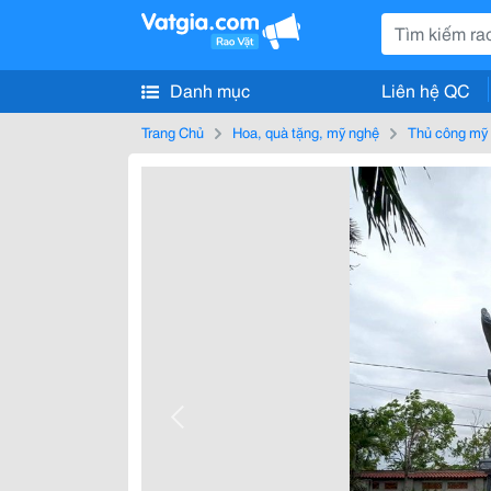
Danh mục
Liên hệ QC
Trang Chủ
Hoa, quà tặng, mỹ nghệ
Thủ công mỹ