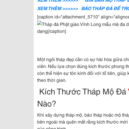
XEM THÊM >>>>>> BẢO THÁP ĐÁ ĐỂ TRO
[caption id="attachment_5710" align="alignc
dạng[/caption]
Một ngôi tháp đẹp cần có sự hài hòa giữa chi
viên. Nếu lựa chọn đúng kích thước phong t
còn thể hiện sự tôn kính đối với tổ tiên, giú
theo thời gian.
Kích Thước Tháp Mộ Đá
Nào?
Khi xây dựng tháp mộ, bảo tháp hoặc mộ thá
bên ngoài mà quên mất rằng kích thước mới c
của công trình.