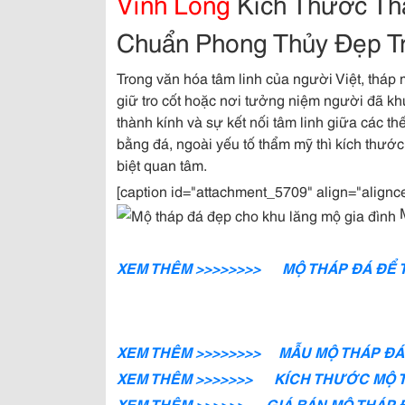
Vĩnh Long
Kích Thước Th
Chuẩn Phong Thủy Đẹp T
Trong văn hóa tâm linh của người Việt, tháp
giữ tro cốt hoặc nơi tưởng niệm người đã khu
thành kính và sự kết nối tâm linh giữa các th
bằng đá, ngoài yếu tố thẩm mỹ thì kích thướ
biệt quan tâm.
[caption id="attachment_5709" align="alignc
M
XEM THÊM >>>>>>>> MỘ THÁP ĐÁ ĐỂ 
XEM THÊM >>>>>>>> MẪU MỘ THÁP Đ
XEM THÊM >>>>>>> KÍCH THƯỚC MỘ 
XEM THÊM >>>>>> GIÁ BÁN MỘ THÁP 