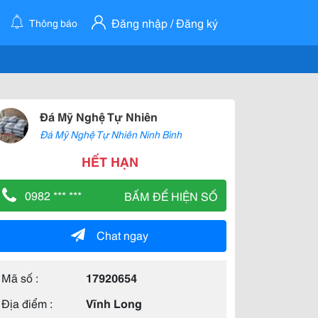
Đăng nhập / Đăng ký
Thông báo
Đá Mỹ Nghệ Tự Nhiên
Đá Mỹ Nghệ Tự Nhiên Ninh Bình
HẾT HẠN
0982 *** ***
BẤM ĐỂ HIỆN SỐ
Chat ngay
Mã số :
17920654
Địa điểm :
Vĩnh Long