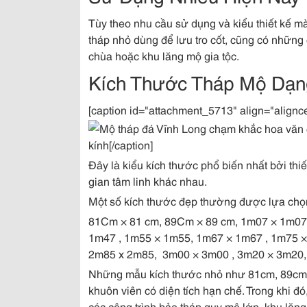
Tùy theo nhu cầu sử dụng và kiểu thiết kế 
tháp nhỏ dùng để lưu tro cốt, cũng có những
chùa hoặc khu lăng mộ gia tộc.
Kích Thước Tháp Mộ Dạn
[caption id="attachment_5713" align="alignc
kính[/caption]
Đây là kiểu kích thước phổ biến nhất bởi thi
gian tâm linh khác nhau.
Một số kích thước đẹp thường được lựa chọ
81Cm × 81 cm, 89Cm × 89 cm, 1m07 × 1m07
1m47 , 1m55 × 1m55, 1m67 × 1m67 , 1m75 
2m85 x 2m85, 3m00 × 3m00 , 3m20 × 3m20, 3
Những mẫu kích thước nhỏ như 81cm, 89cm 
khuôn viên có diện tích hạn chế. Trong khi 
các công trình bảo tháp quy mô lớn, khu lăn