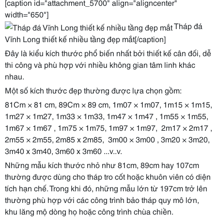
[caption id="attachment_5700" align="aligncenter"
width="650"]
Tháp đá
Vĩnh Long thiết kế nhiều tầng đẹp mắt[/caption]
Đây là kiểu kích thước phổ biến nhất bởi thiết kế cân đối, dễ
thi công và phù hợp với nhiều không gian tâm linh khác
nhau.
Một số kích thước đẹp thường được lựa chọn gồm:
81Cm × 81 cm, 89Cm × 89 cm, 1m07 × 1m07, 1m15 × 1m15,
1m27 × 1m27, 1m33 × 1m33, 1m47 × 1m47 , 1m55 × 1m55,
1m67 × 1m67 , 1m75 × 1m75, 1m97 × 1m97, 2m17 × 2m17 ,
2m55 × 2m55, 2m85 x 2m85, 3m00 × 3m00 , 3m20 × 3m20,
3m40 x 3m40, 3m60 x 3m60 ...v..v.
Những mẫu kích thước nhỏ như 81cm, 89cm hay 107cm
thường được dùng cho tháp tro cốt hoặc khuôn viên có diện
tích hạn chế. Trong khi đó, những mẫu lớn từ 197cm trở lên
thường phù hợp với các công trình bảo tháp quy mô lớn,
khu lăng mộ dòng họ hoặc công trình chùa chiền.