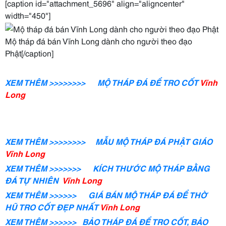
[caption id="attachment_5696" align="aligncenter"
width="450"]
Mộ tháp đá bán Vĩnh Long dành cho người theo đạo
Phật[/caption]
XEM THÊM >>>>>>>> MỘ THÁP ĐÁ ĐỂ TRO CỐT
Vĩnh
Long
XEM THÊM >>>>>>>> MẪU MỘ THÁP ĐÁ PHẬT
GIÁO
Vĩnh Long
XEM THÊM >>>>>>> KÍCH THƯỚC MỘ THÁP BẰNG
ĐÁ TỰ NHIÊN
Vĩnh Long
XEM THÊM >>>>>> GIÁ BÁN MỘ THÁP ĐÁ ĐỂ THỜ
HŨ TRO CỐT ĐẸP NHẤT
Vĩnh Long
XEM THÊM >>>>>> BẢO THÁP ĐÁ ĐỂ TRO CỐT, BẢO