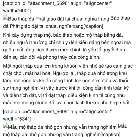
[caption id="attachment_5698" align="aligncenter"
width="600"]
Bảo tháp
đá Phật giáo đặt tại chùa, nghĩa trang[/caption]
Khi xây dựng tháp mộ, bảo tháp hoặc mộ tháp bằng đá,
nhiều người thường chỉ chú ý đến kiểu dáng bên ngoài mà
quên mất rằng kích thước mới chính là yếu tố quyết định
đến sự cân đối và phong thủy của công trình.
Một ngôi tháp quá lớn trong khuôn viên nhỏ sẽ tạo cảm giác
chật chội, mất hài hòa. Ngược lại, tháp quá nhỏ trong khu
lăng mộ rộng lại khiến công trình trở nên đơn điệu và thiếu
sự trang nghiêm. Vì vậy, trước khi thi công cần tính toán kỹ
về diện tích đất, vị trí đặt tháp, điều kiện kinh tế cũng như
mẫu mã mong muốn để lựa chọn kích thước phù hợp nhất.
[caption id="attachment_5699" align="aligncenter"
width="534"]
Mẫu
mộ tháp đá nhỏ gọn nhưng vẫn trang nghiêm[/caption]