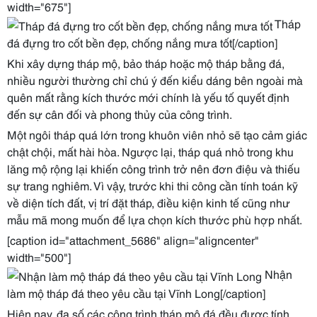
width="675"]
Tháp
đá đựng tro cốt bền đẹp, chống nắng mưa tốt[/caption]
Khi xây dựng tháp mộ, bảo tháp hoặc mộ tháp bằng đá,
nhiều người thường chỉ chú ý đến kiểu dáng bên ngoài mà
quên mất rằng kích thước mới chính là yếu tố quyết định
đến sự cân đối và phong thủy của công trình.
Một ngôi tháp quá lớn trong khuôn viên nhỏ sẽ tạo cảm giác
chật chội, mất hài hòa. Ngược lại, tháp quá nhỏ trong khu
lăng mộ rộng lại khiến công trình trở nên đơn điệu và thiếu
sự trang nghiêm. Vì vậy, trước khi thi công cần tính toán kỹ
về diện tích đất, vị trí đặt tháp, điều kiện kinh tế cũng như
mẫu mã mong muốn để lựa chọn kích thước phù hợp nhất.
[caption id="attachment_5686" align="aligncenter"
width="500"]
Nhận
làm mộ tháp đá theo yêu cầu tại Vĩnh Long[/caption]
Hiện nay, đa số các công trình tháp mộ đá đều được tính