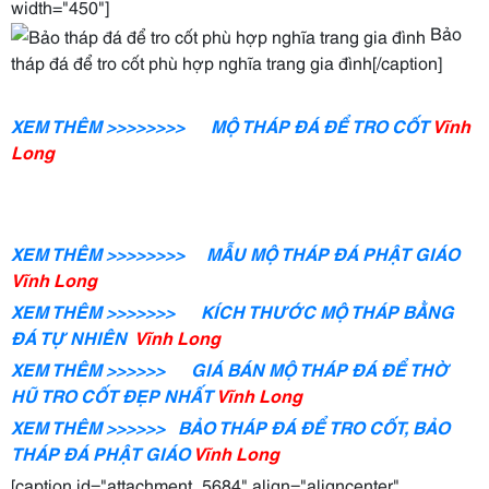
width="450"]
Bảo
tháp đá để tro cốt phù hợp nghĩa trang gia đình[/caption]
XEM THÊM >>>>>>>> MỘ THÁP ĐÁ ĐỂ TRO CỐT
Vĩnh
Long
XEM THÊM >>>>>>>> MẪU MỘ THÁP ĐÁ PHẬT
GIÁO
Vĩnh Long
XEM THÊM >>>>>>> KÍCH THƯỚC MỘ THÁP BẰNG
ĐÁ TỰ NHIÊN
Vĩnh Long
XEM THÊM >>>>>> GIÁ BÁN MỘ THÁP ĐÁ ĐỂ THỜ
HŨ TRO CỐT ĐẸP NHẤT
Vĩnh Long
XEM THÊM >>>>>> BẢO THÁP ĐÁ ĐỂ TRO CỐT, BẢO
THÁP ĐÁ PHẬT GIÁO
Vĩnh Long
[caption id="attachment_5684" align="aligncenter"