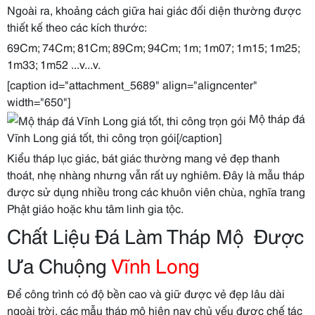
Ngoài ra, khoảng cách giữa hai giác đối diện thường được
thiết kế theo các kích thước:
69Cm; 74Cm; 81Cm; 89Cm; 94Cm; 1m; 1m07; 1m15; 1m25;
1m33; 1m52 ...v...v.
[caption id="attachment_5689" align="aligncenter"
width="650"]
Mộ tháp đá
Vĩnh Long giá tốt, thi công trọn gói[/caption]
Kiểu tháp lục giác, bát giác thường mang vẻ đẹp thanh
thoát, nhẹ nhàng nhưng vẫn rất uy nghiêm. Đây là mẫu tháp
được sử dụng nhiều trong các khuôn viên chùa, nghĩa trang
Phật giáo hoặc khu tâm linh gia tộc.
Chất Liệu Đá Làm Tháp Mộ Được
Ưa Chuộng
Vĩnh Long
Để công trình có độ bền cao và giữ được vẻ đẹp lâu dài
ngoài trời, các mẫu tháp mộ hiện nay chủ yếu được chế tác