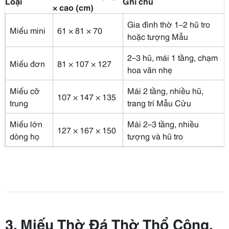
Loại
Ghi chú
× cao (cm)
Gia đình thờ 1–2 hũ tro
Miếu mini
61 × 81 × 70
hoặc tượng Mẫu
2–3 hũ, mái 1 tầng, chạm
Miếu đơn
81 × 107 × 127
hoa văn nhẹ
Miếu cỡ
Mái 2 tầng, nhiều hũ,
107 × 147 × 135
trung
trang trí Mẫu Cửu
Miếu lớn
Mái 2–3 tầng, nhiều
127 × 167 × 150
dòng họ
tượng và hũ tro
3. Miếu Thờ Đá Thờ Thổ Công,