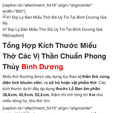
[caption id="attachment_5418" align="aligncenter"
width="800"]
47 Đại Lý Bán Miếu Thờ Đá Uy Tín Tại Bình Dương Giá
Rẻ[/caption]
Tổng Hợp Kích Thước Miếu
Thờ Các Vị Thần Chuẩn Phong
Thủy
Bình Dương
Miếu thờ thường được xây dựng tùy theo
vị thần thờ cúng
,
diện tích khuôn viên
, và
số hũ hoặc vật phẩm thờ
. Các
kích thước dưới đây áp dụng
thước Lỗ Ban âm phần
38,8 cm, 42,9 cm, 52,2 cm
, thậm chí mở rộng tới
6 m
cho
miếu dòng họ, khu thờ lớn.
[caption id="attachment_5419" align="aligncenter"