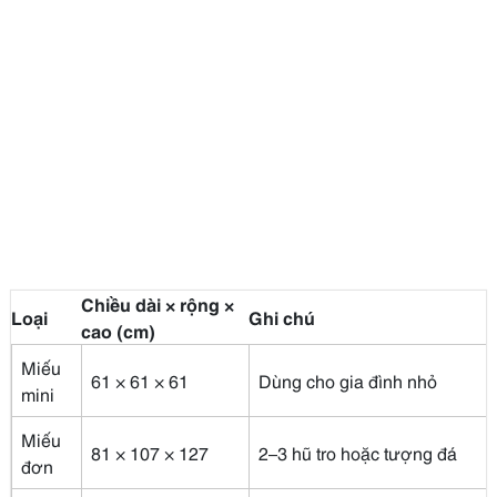
Chiều dài × rộng ×
Loại
Ghi chú
cao (cm)
Miếu
61 × 61 × 61
Dùng cho gia đình nhỏ
mini
Miếu
81 × 107 × 127
2–3 hũ tro hoặc tượng đá
đơn