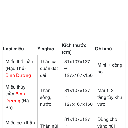
Kích thước
Loại miếu
Ý nghĩa
Ghi chú
(cm)
Miếu thổ thần
Thần cai
81×107×127
Mini → dòng
(Hậu Thổ)
quản đất
→
họ
Bình Dương
đai
127×167×150
Miếu thủy
Thần
81×107×127
Mái 1–3
thần
Bình
sông,
→
tầng tùy khu
Dương
(Hà
nước
127×167×150
vực
Bá)
81×107×127
Dùng cho
Miếu sơn thần
Thần núi
→
vùng núi