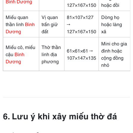
Bình Dương
127×167×150
hoặc đồi
Miếu quan
Vị quan
81×107×127
Dòng họ
thần linh
Bình
trấn giữ
→
hoặc làng
Dương
đất
127×167×150
xã
Mini cho gia
Miếu cô, miếu
Thờ thần
61×61×61 →
đình hoặc
cậu
Bình
linh địa
107×147×135
cộng đồng
Dương
phương
nhỏ
6. Lưu ý khi xây miếu thờ đá