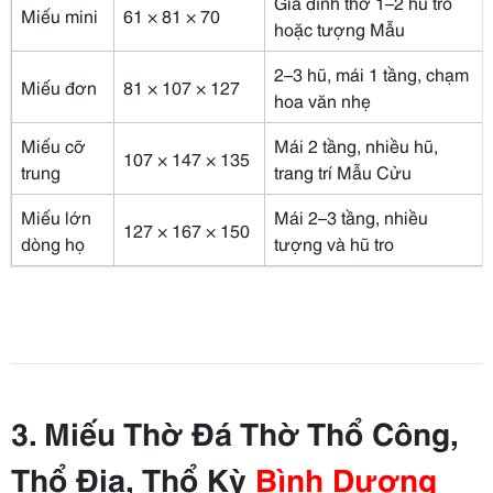
Gia đình thờ 1–2 hũ tro
Miếu mini
61 × 81 × 70
hoặc tượng Mẫu
2–3 hũ, mái 1 tầng, chạm
Miếu đơn
81 × 107 × 127
hoa văn nhẹ
Miếu cỡ
Mái 2 tầng, nhiều hũ,
107 × 147 × 135
trung
trang trí Mẫu Cửu
Miếu lớn
Mái 2–3 tầng, nhiều
127 × 167 × 150
dòng họ
tượng và hũ tro
3. Miếu Thờ Đá Thờ Thổ Công,
Thổ Địa, Thổ Kỳ
Bình Dương