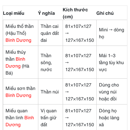
Kích thước
Loại miếu
Ý nghĩa
Ghi chú
(cm)
Miếu thổ thần
Thần cai
81×107×127
Mini → dòng
(Hậu Thổ)
quản đất
→
họ
Bình Dương
đai
127×167×150
Miếu thủy
Thần
81×107×127
Mái 1–3
thần
Bình
sông,
→
tầng tùy khu
Dương
(Hà
nước
127×167×150
vực
Bá)
81×107×127
Dùng cho
Miếu sơn thần
Thần núi
→
vùng núi
Bình Dương
127×167×150
hoặc đồi
Miếu quan
Vị quan
81×107×127
Dòng họ
thần linh
Bình
trấn giữ
→
hoặc làng
Dương
đất
127×167×150
xã