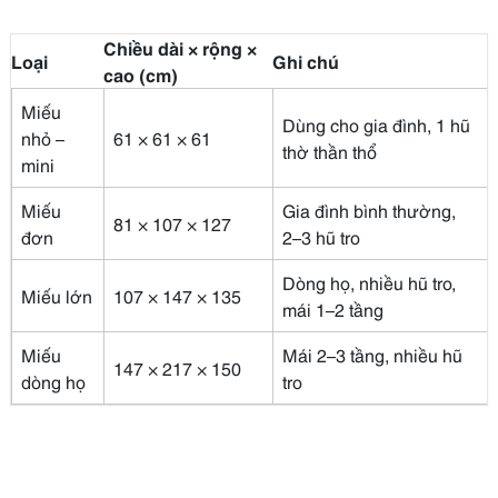
Chiều dài × rộng ×
Loại
Ghi chú
cao (cm)
Miếu
Dùng cho gia đình, 1 hũ
nhỏ –
61 × 61 × 61
thờ thần thổ
mini
Miếu
Gia đình bình thường,
81 × 107 × 127
đơn
2–3 hũ tro
Dòng họ, nhiều hũ tro,
Miếu lớn
107 × 147 × 135
mái 1–2 tầng
Miếu
Mái 2–3 tầng, nhiều hũ
147 × 217 × 150
dòng họ
tro