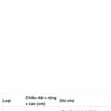
Chiều dài × rộng
Loại
Ghi chú
× cao (cm)