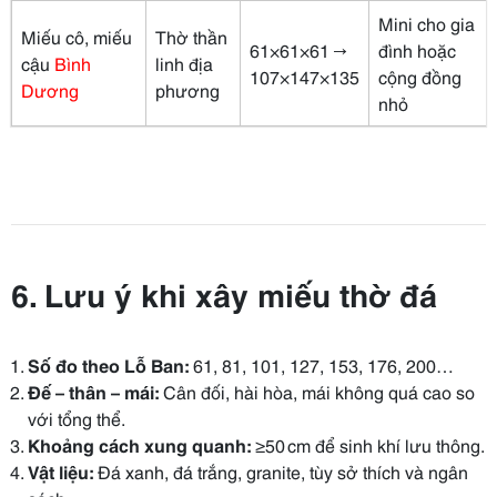
Mini cho gia
Miếu cô, miếu
Thờ thần
61×61×61 →
đình hoặc
cậu
Bình
linh địa
107×147×135
cộng đồng
Dương
phương
nhỏ
6. Lưu ý khi xây miếu thờ đá
Số đo theo Lỗ Ban:
61, 81, 101, 127, 153, 176, 200…
Đế – thân – mái:
Cân đối, hài hòa, mái không quá cao so
với tổng thể.
Khoảng cách xung quanh:
≥50 cm để sinh khí lưu thông.
Vật liệu:
Đá xanh, đá trắng, granite, tùy sở thích và ngân