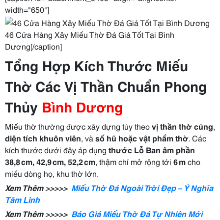
width="650"]
46 Cửa Hàng Xây Miếu Thờ Đá Giá Tốt Tại Bình
Dương[/caption]
Tổng Hợp Kích Thước Miếu
Thờ Các Vị Thần Chuẩn Phong
Thủy
Bình Dương
Miếu thờ thường được xây dựng tùy theo
vị thần thờ cúng
,
diện tích khuôn viên
, và
số hũ hoặc vật phẩm thờ
. Các
kích thước dưới đây áp dụng
thước Lỗ Ban âm phần
38,8 cm, 42,9 cm, 52,2 cm
, thậm chí mở rộng tới
6 m
cho
miếu dòng họ, khu thờ lớn.
Xem Thêm >>>>>
Miếu Thờ Đá Ngoài Trời Đẹp – Ý Nghĩa
Tâm Linh
Xem Thêm >>>>>
Báo Giá Miếu Thờ Đá Tự Nhiên Mới