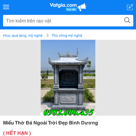
Hoa, quà tặng, mỹ nghệ
Thủ công mỹ nghệ
Miếu Thờ Đá Ngoài Trời Đẹp Bình Dương
( HẾT HẠN )