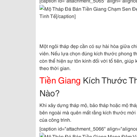
[caption id="attachment_5065" align="alignc
Tinh Tế[/caption]
Một ngôi tháp đẹp cần có sự hài hòa giữa chi
viên. Nếu lựa chọn đúng kích thước phong t
còn thể hiện sự tôn kính đối với tổ tiên, giú
theo thời gian.
Tiền Giang
Kích Thước T
Nào?
Khi xây dựng tháp mộ, bảo tháp hoặc mộ thá
bên ngoài mà quên mất rằng kích thước mới c
của công trình.
[caption id="attachment_5066" align="alignc