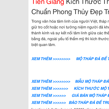
Tiền Giang
Kích Thước T
Chuẩn Phong Thủy Đẹp T
Trong văn hóa tâm linh của người Việt, tháp
giữ tro cốt hoặc nơi tưởng niệm người đã khu
thành kính và sự kết nối tâm linh giữa các th
bằng đá, ngoài yếu tố thẩm mỹ thì kích thướ
biệt quan tâm.
XEM THÊM >>>>>>>> MỘ THÁP ĐÁ ĐỂ 
XEM THÊM >>>>>>>> MẪU MỘ THÁP Đ
XEM THÊM >>>>>>> KÍCH THƯỚC MỘ T
XEM THÊM >>>>>> GIÁ BÁN MỘ THÁP 
XEM THÊM >>>>>> BẢO THÁP ĐÁ ĐỂ TRO