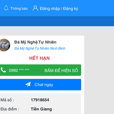
Đăng nhập / Đăng ký
Thông báo
Đá Mỹ Nghệ Tự Nhiên
Đá Mỹ Nghệ Tự Nhiên Ninh Bình
HẾT HẠN
0982 *** ***
BẤM ĐỂ HIỆN SỐ
Chat ngay
Mã số :
17918654
Địa điểm :
Tiền Giang