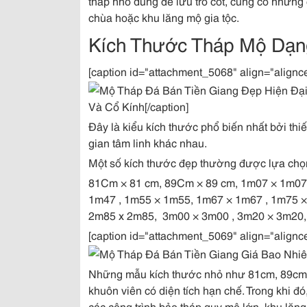
tháp nhỏ dùng để lưu tro cốt, cũng có những
chùa hoặc khu lăng mộ gia tộc.
Kích Thước Tháp Mộ Dạn
[caption id="attachment_5068" align="alignc
Và Cổ Kính[/caption]
Đây là kiểu kích thước phổ biến nhất bởi thi
gian tâm linh khác nhau.
Một số kích thước đẹp thường được lựa chọ
81Cm × 81 cm, 89Cm × 89 cm, 1m07 × 1m07
1m47 , 1m55 × 1m55, 1m67 × 1m67 , 1m75 
2m85 x 2m85, 3m00 × 3m00 , 3m20 × 3m20, 3
[caption id="attachment_5069" align="alignc
Những mẫu kích thước nhỏ như 81cm, 89cm 
khuôn viên có diện tích hạn chế. Trong khi 
các công trình bảo tháp quy mô lớn, khu lăn