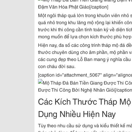
Đậm Văn Hóa Phật Giáo[/caption]
Một ngôi tháp quá lớn trong khuôn viên nhỏ s
quá nhỏ trong khu lăng mộ rộng lại khiến công
trước khi thi công cần tính toán kỹ về diện tíc
mong muốn để lựa chọn kích thước phù hợp 
Hiện nay, đa số các công trình tháp mộ đá đ
thước chuyên dùng cho âm phần, mộ phần và c
các cung đẹp theo Lỗ Ban mang ý nghĩa cầu m
con cháu đời sau.
[caption id="attachment_5067" align="alignc
Được Thi Công Bởi Nghệ Nhân Giỏi[/caption
Các Kích Thước Tháp M
Dụng Nhiều Hiện Nay
Tùy theo nhu cầu sử dụng và kiểu thiết kế 