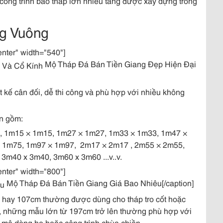
 công trình bảo tháp lớn nhiều tầng được xây dựng trong
g Vuông
enter" width="540"]
Mộ Tháp Đá Bán Tiền Giang Đẹp Hiện Đại
ết kế cân đối, dễ thi công và phù hợp với nhiều không
n gồm:
, 1m15 × 1m15, 1m27 × 1m27, 1m33 × 1m33, 1m47 ×
× 1m75, 1m97 × 1m97, 2m17 × 2m17 , 2m55 × 2m55,
m40 x 3m40, 3m60 x 3m60 ...v..v.
enter" width="800"]
Mộ Tháp Đá Bán Tiền Giang Giá Bao Nhiêu[/caption]
hay 107cm thường được dùng cho tháp tro cốt hoặc
đó, những mẫu lớn từ 197cm trở lên thường phù hợp với
g mộ dòng họ hoặc công trình chùa chiền.