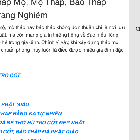
háp Mộ, Mộ Tháp, Bảo Tháp
rang Nghiêm
 mộ, mộ tháp hay bảo tháp không đơn thuần chỉ là nơi lưu
ất, mà còn mang giá trị thiêng liêng về đạo hiếu, lòng
ế hệ trong gia đình. Chính vì vậy, khi xây dựng tháp mộ
c chuẩn phong thủy luôn là điều được nhiều gia đình đặc
TRO CỐT
Á PHẬT
GIÁO
HÁP BẰNG ĐÁ TỰ NHIÊN
ĐÁ ĐỂ THỜ HŨ TRO CỐT ĐẸP NHẤT
 CỐT, BẢO THÁP ĐÁ PHẬT GIÁO