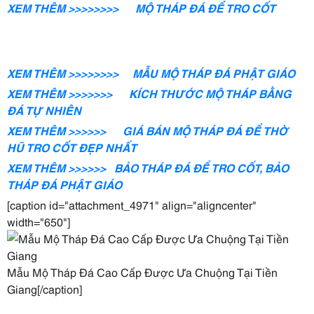
XEM THÊM >>>>>>>> MỘ THÁP ĐÁ ĐỂ TRO CỐT
XEM THÊM >>>>>>>> MẪU MỘ THÁP ĐÁ PHẬT
GIÁO
XEM THÊM >>>>>>> KÍCH THƯỚC MỘ THÁP BẰNG
ĐÁ TỰ NHIÊN
XEM THÊM >>>>>> GIÁ BÁN MỘ THÁP ĐÁ ĐỂ THỜ
HŨ TRO CỐT ĐẸP NHẤT
XEM THÊM >>>>>> BẢO THÁP ĐÁ ĐỂ TRO CỐT, BẢO
THÁP ĐÁ PHẬT GIÁO
[caption id="attachment_4971" align="aligncenter"
width="650"]
Mẫu Mộ Tháp Đá Cao Cấp Được Ưa Chuộng Tại Tiền
Giang[/caption]