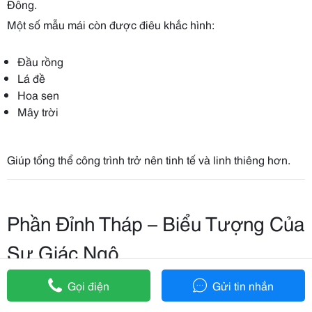
Đông.
Một số mẫu mái còn được điêu khắc hình:
Đầu rồng
Lá đề
Hoa sen
Mây trời
Giúp tổng thể công trình trở nên tinh tế và linh thiêng hơn.
Phần Đỉnh Tháp – Biểu Tượng Của
Sự Giác Ngộ
Đỉnh tháp là phần cao nhất và cũng là chi tiết mang giá trị
Gọi điện
Gửi tin nhắn
tâm linh sâu sắc nhất của công trình.