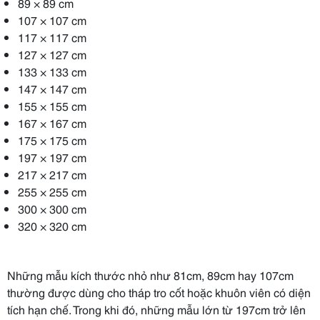
89 × 89 cm
107 × 107 cm
117 × 117 cm
127 × 127 cm
133 × 133 cm
147 × 147 cm
155 × 155 cm
167 × 167 cm
175 × 175 cm
197 × 197 cm
217 × 217 cm
255 × 255 cm
300 × 300 cm
320 × 320 cm
Những mẫu kích thước nhỏ như 81cm, 89cm hay 107cm
thường được dùng cho tháp tro cốt hoặc khuôn viên có diện
tích hạn chế. Trong khi đó, những mẫu lớn từ 197cm trở lên