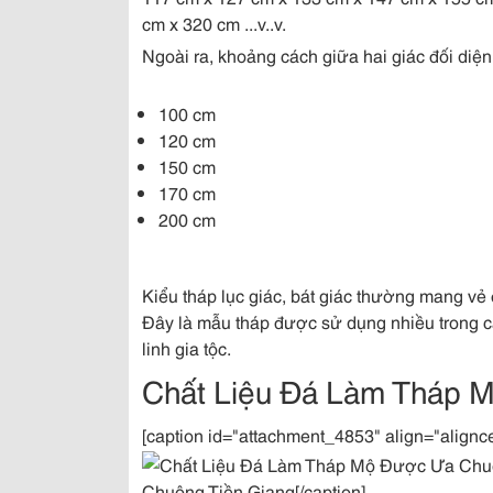
cm x 320 cm ...v..v.
Ngoài ra, khoảng cách giữa hai giác đối diện
100 cm
120 cm
150 cm
170 cm
200 cm
Kiểu tháp lục giác, bát giác thường mang vẻ
Đây là mẫu tháp được sử dụng nhiều trong c
linh gia tộc.
Chất Liệu Đá Làm Tháp
[caption id="attachment_4853" align="alignc
Chuộng Tiền Giang[/caption]