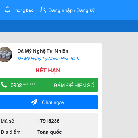
Đăng nhập / Đăng ký
Thông báo
Đá Mỹ Nghệ Tự Nhiên
Đá Mỹ Nghệ Tự Nhiên Ninh Bình
HẾT HẠN
0982 *** ***
BẤM ĐỂ HIỆN SỐ
Chat ngay
Mã số :
17918236
Địa điểm :
Toàn quốc