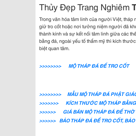
Thủy Đẹp Trang Nghiêm
Trong văn hóa tâm linh của người Việt, tháp
giữ tro cốt hoặc nơi tưởng niệm người đã khu
thành kính và sự kết nối tâm linh giữa các th
bằng đá, ngoài yếu tố thẩm mỹ thì kích thướ
biệt quan tâm.
>>>>>>>> MỘ THÁP ĐÁ ĐỂ TRO CỐT
>>>>>>>> MẪU MỘ THÁP ĐÁ PHẬT
GIÁ
>>>>>>> KÍCH THƯỚC MỘ THÁP BẰNG
>>>>>> GIÁ BÁN MỘ THÁP ĐÁ ĐỂ THỜ
>>>>>> BẢO THÁP ĐÁ ĐỂ TRO CỐT, BẢO