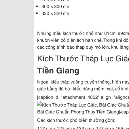
300 × 300 cm
320 × 320 cm
Những mẫu kích thước nhỏ như 81cm, 89cm 
khuôn viên có diện tích hạn chế. Trong khi 
các công trình bảo tháp quy mô lớn, khu lăn
Kích Thước Tháp Lục Giá
Tiền Giang
Ngoài kiểu tháp vuông truyền thống, hiện nay
giác bằng đá bởi kiểu dáng mềm mại, cổ kính
[caption id="attachment_4852" align="alignc
Bát Giác Chuẩn Phong Thủy Tiền Giang[/capt
Các kích thước phổ biến thường gồm:
117 cm x 127 cm x 133 cm x 147 cm x 155 c