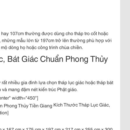
hay 107cm thường được dùng cho tháp tro cốt hoặc
đó, những mẫu lớn từ 197cm trở lên thường phù hợp với
g mộ dòng họ hoặc công trình chùa chiền.
c, Bát Giác Chuẩn Phong Thủy
 rất nhiều gia đình lựa chọn tháp lục giác hoặc tháp bát
 và mang đậm nét kiến trúc Phật giáo.
enter" width="450"]
Kích Thước Tháp Lục Giác,
ion]
m x 167 cm x 175 cm x 197 cm x 217 cm x 255 cm x 300