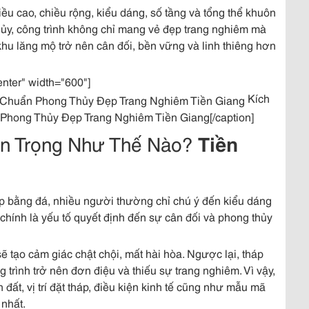
ều cao, chiều rộng, kiểu dáng, số tầng và tổng thể khuôn
hủy, công trình không chỉ mang vẻ đẹp trang nghiêm mà
p khu lăng mộ trở nên cân đối, bền vững và linh thiêng hơn
enter" width="600"]
Kích
hong Thủy Đẹp Trang Nghiêm Tiền Giang[/caption]
n Trọng Như Thế Nào?
Tiền
p bằng đá, nhiều người thường chỉ chú ý đến kiểu dáng
hính là yếu tố quyết định đến sự cân đối và phong thủy
ẽ tạo cảm giác chật chội, mất hài hòa. Ngược lại, tháp
 trình trở nên đơn điệu và thiếu sự trang nghiêm. Vì vậy,
h đất, vị trí đặt tháp, điều kiện kinh tế cũng như mẫu mã
nhất.