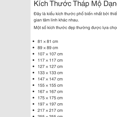
Kích Thước Tháp Mộ Dạn
Đây là kiểu kích thước phổ biến nhất bởi thi
gian tâm linh khác nhau.
Một số kích thước đẹp thường được lựa chọ
81 × 81 cm
89 × 89 cm
107 × 107 cm
117 × 117 cm
127 × 127 cm
133 × 133 cm
147 × 147 cm
155 × 155 cm
167 × 167 cm
175 × 175 cm
197 × 197 cm
217 × 217 cm
255 × 255 cm