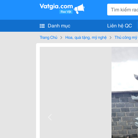
Danh mục
Liên hệ QC
Trang Chủ
Hoa, quà tặng, mỹ nghệ
Thủ công mỹ