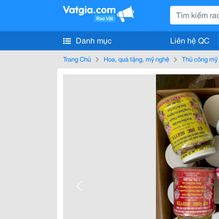
Danh mục
Liên hệ QC
Trang Chủ
Hoa, quà tặng, mỹ nghệ
Thủ công mỹ