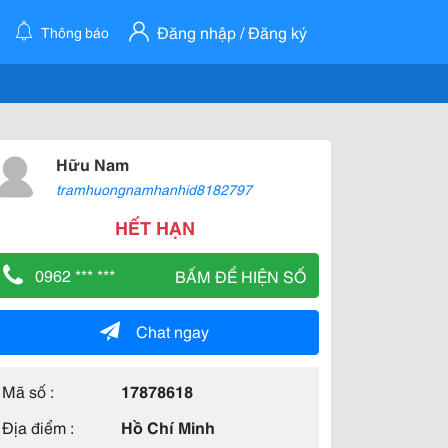
Đăng nhập / Đăng ký
Thông báo
Hữu Nam
tramhuongnamhanhid8182797
HẾT HẠN
0962 *** ***
BẤM ĐỂ HIỆN SỐ
Chat ngay
Mã số :
17878618
Địa điểm :
Hồ Chí Minh