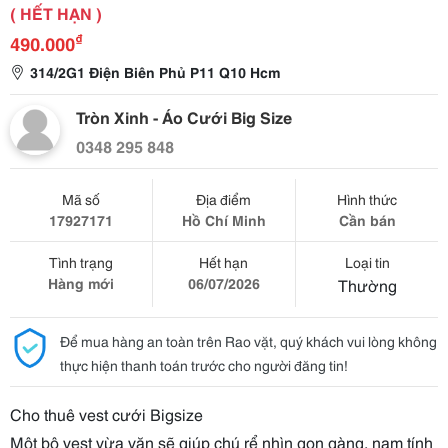
( HẾT HẠN )
₫
490.000
314/2G1 Điện Biên Phủ P11 Q10 Hcm
Tròn Xinh - Áo Cưới Big Size
0348 295 848
Mã số
Địa điểm
Hình thức
17927171
Hồ Chí Minh
Cần bán
Tình trạng
Hết hạn
Loại tin
Hàng mới
06/07/2026
Thường
Để mua hàng an toàn trên Rao vặt, quý khách vui lòng không
thực hiện thanh toán trước cho người đăng tin!
Cho thuê vest cưới Bigsize
Một bộ vest vừa vặn sẽ giúp chú rể nhìn gọn gàng, nam tính