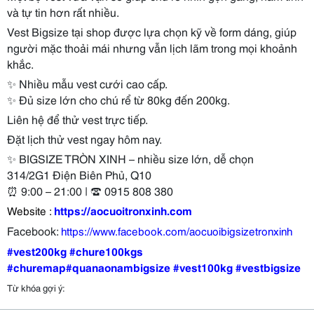
và tự tin hơn rất nhiều.
Vest Bigsize tại shop được lựa chọn kỹ về form dáng, giúp
người mặc thoải mái nhưng vẫn lịch lãm trong mọi khoảnh
khắc.
✨
Nhiều mẫu vest cưới cao cấp.
✨
Đủ size lớn cho chú rể từ 80kg đến 200kg.
Liên hệ để thử vest trực tiếp.
Đặt lịch thử vest ngay hôm nay.
✨
BIGSIZE TRÒN XINH – nhiều size lớn, dễ chọn
314/2G1 Điện Biên Phủ, Q10
⏰
9:00 – 21:00 |
☎
0915 808 380
Website :
https://aocuoitronxinh.com
Facebook:
https://www.facebook.com/aocuoibigsizetronxinh
#vest200kg
#chure100kgs
#churemap
#quanaonambigsize
#vest100kg
#vestbigsize
Từ khóa gợi ý: