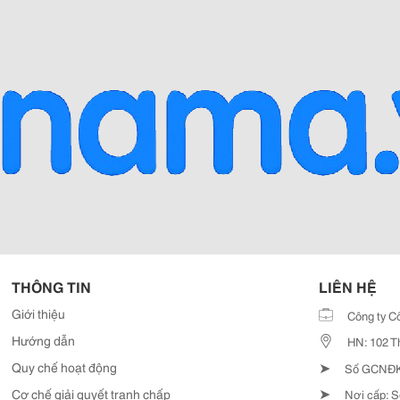
THÔNG TIN
LIÊN HỆ
Giới thiệu
Công ty C
Hướng dẫn
HN: 102 T
➤
Quy chế hoạt động
Số GCNĐKD
➤
Cơ chế giải quyết tranh chấp
Nơi cấp: S