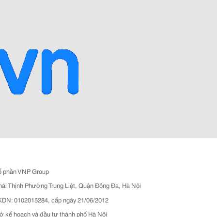
ổ phần VNP Group
hái Thịnh Phường Trung Liệt, Quận Đống Đa, Hà Nội
N: 0102015284, cấp ngày 21/06/2012
ở kế hoạch và đầu tư thành phố Hà Nội