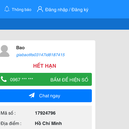
Đăng nhập / Đăng ký
Thông báo
Bao
giabaotlts03147id8187415
HẾT HẠN
0967 *** ***
BẤM ĐỂ HIỆN SỐ
Chat ngay
Mã số :
17924796
Địa điểm :
Hồ Chí Minh