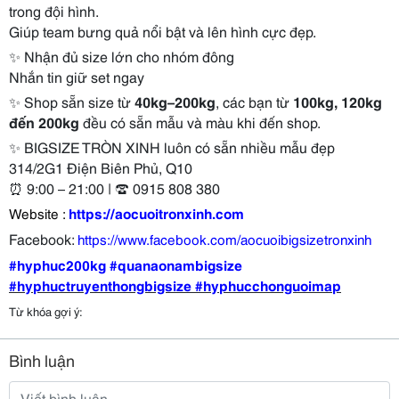
trong đội hình.
Giúp team bưng quả nổi bật và lên hình cực đẹp.
✨
Nhận đủ size lớn cho nhóm đông
Nhắn tin giữ set ngay
✨
Shop sẵn size từ
40kg–200kg
, các bạn từ
100kg, 120kg
đến 200kg
đều có sẵn mẫu và màu khi đến shop.
✨
BIGSIZE TRÒN XINH luôn có sẵn nhiều mẫu đẹp
314/2G1 Điện Biên Phủ, Q10
⏰
9:00 – 21:00 |
☎
0915 808 380
Website :
https://aocuoitronxinh.com
Facebook:
https://www.facebook.com/aocuoibigsizetronxinh
#hyphuc200kg
#quanaonambigsize
#hyphuctruyenthongbigsize #hyphucchonguoimap
Từ khóa gợi ý:
Bình luận