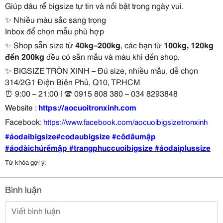
Giúp dâu rể bigsize tự tin và nổi bật trong ngày vui.
✨
Nhiều màu sắc sang trọng
Inbox để chọn mẫu phù hợp
✨
Shop sẵn size từ
40kg–200kg
, các bạn từ
100kg, 120kg
đến 200kg
đều có sẵn mẫu và màu khi đến shop.
✨
BIGSIZE TRÒN XINH – Đủ size, nhiều mẫu, dễ chọn
314/2G1 Điện Biên Phủ, Q10, TP.HCM
⏰
9:00 – 21:00 |
☎
0915 808 380 – 034 8293848
Website :
https://aocuoitronxinh.com
Facebook:
https://www.facebook.com/aocuoibigsizetronxinh
#áodaibigsize
#codaubigsize
#côdâumập
#áodàichúrểmập #trangphuccuoibigsize #áodaiplussize
Từ khóa gợi ý:
Bình luận