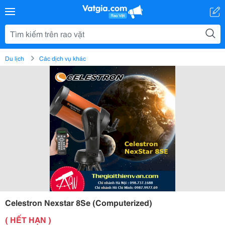
Du lịch
Các dịch vụ khác
Celestron Nexstar 8Se (Computerized)
( HẾT HẠN )