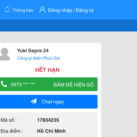
Đăng nhập / Đăng ký
Thông báo
Yuki Sepre 24
Công ty Kiến Phúc Gia
HẾT HẠN
0973 *** ***
BẤM ĐỂ HIỆN SỐ
Chat ngay
Mã số :
17834235
Địa điểm :
Hồ Chí Minh